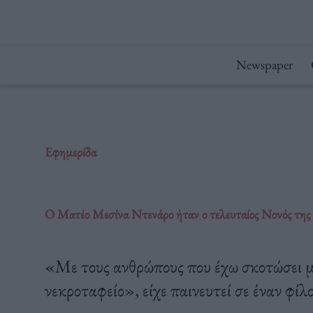
Μετάβαση
στο
περιεχόμενο
Newspaper
Εφημερίδα
Ο Ματέο Μεσίνα Ντενάρο ήταν ο τελευταίος Νονός τη
«Με τους ανθρώπους που έχω σκοτώσει με
νεκροταφείο», είχε παινευτεί σε έναν φίλο