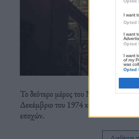
Opted 
I want t
Opted 
I want 
Advertis
Opted 
I want t
of my P
was col
Opted 
Το δεύτερο μέρος του Νονού κυκλοφόρ
Δεκέμβριο του 1974 και θεωρείται μια α
εποχών.
Διαβάστε 