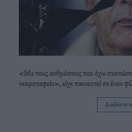
«Με τους ανθρώπους που έχω σκοτώσει 
νεκροταφείο», είχε παινευτεί σε έναν φί
Διαβάστε 