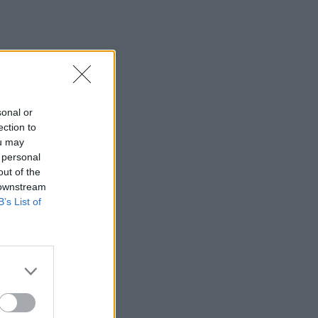
sonal or
ection to
ou may
 personal
out of the
 downstream
B’s List of