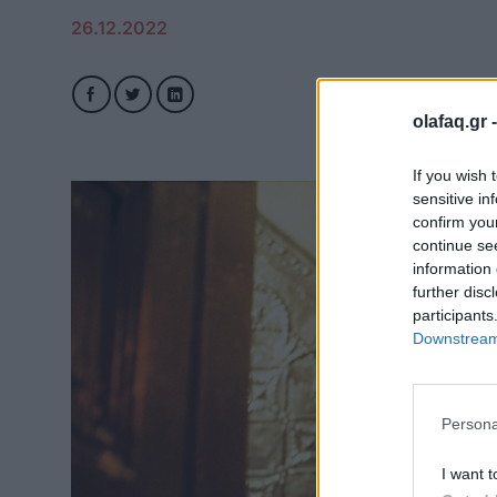
26.12.2022
olafaq.gr 
If you wish 
sensitive in
confirm you
continue se
information 
further disc
participants
Downstream 
Persona
I want t