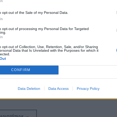
In
o opt-out of the Sale of my Personal Data.
In
to opt-out of processing my Personal Data for Targeted
ing.
In
o opt-out of Collection, Use, Retention, Sale, and/or Sharing
ersonal Data that Is Unrelated with the Purposes for which it
lected.
Out
CONFIRM
ησε για πρώτη φορά στην Αμερική τον
πο τις σπουδαιότερες ταινίες όλων των
Data Deletion
Data Access
Privacy Policy
περισσότερα
→