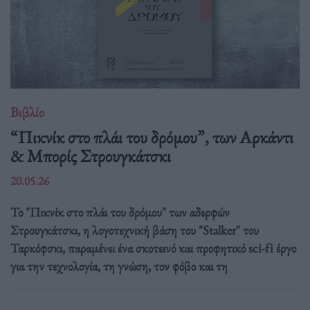
Βιβλίο
“Πικνίκ στο πλάι του δρόμου”, των Αρκάντι
& Μπορίς Στρουγκάτσκι
20.05.26
Το "Πικνίκ στο πλάι του δρόμου" των αδερφών
Στρουγκάτσκι, η λογοτεχνική βάση του "Stalker" του
Ταρκόφσκι, παραμένει ένα σκοτεινό και προφητικό sci-fi έργο
για την τεχνολογία, τη γνώση, τον φόβο και τη