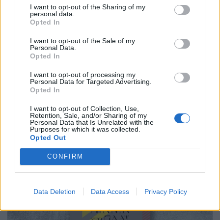
I want to opt-out of the Sharing of my
personal data.
Opted In
Βιβλίο
I want to opt-out of the Sale of my
BookTok trends & ανάγνωση μόνο των
Personal Data.
Opted In
διαλόγων: Η viral συζήτηση που εξόργισε
τους βιβλιοφάγους
I want to opt-out of processing my
Personal Data for Targeted Advertising.
Opted In
26.05.26
I want to opt-out of Collection, Use,
Ένα viral post στο X άναψε φωτιές όταν αποκαλύφθηκε ότι
Retention, Sale, and/or Sharing of my
Personal Data that Is Unrelated with the
κάποιοι που «τελειώνουν» δεκάδες βιβλία τον χρόνο λένε πως
Purposes for which it was collected.
Opted Out
διαβάζουν μόνο ό,τι βρίσκεται μέσα σε εισαγωγικά,
παραλείποντας περιγραφές και ολόκλη
CONFIRM
Data Deletion
Data Access
Privacy Policy