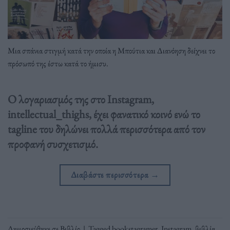
Μια σπάνια στιγμή κατά την οποία η Μπούτια και Διανόηση δείχνει το
πρόσωπό της έστω κατά το ήμισυ.
Ο λογαριασμός της στο Instagram,
intellectual_thighs, έχει φανατικό κοινό ενώ το
tagline του δηλώνει πολλά περισσότερα από τον
προφανή συσχετισμό.
Διαβάστε περισσότερα
→
Δημοσιεύθηκε σε
Βιβλίο
|
Tagged
bookstagramer
,
Instagram
,
βιβλία
,