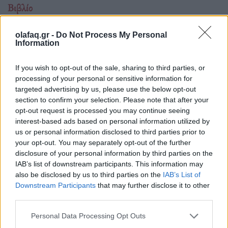
Βιβλίο
Marjane Satrapi: «Δεν θεωρώ τον εαυτό μου
olafaq.gr -
Do Not Process My Personal
επαναστάτρια. Λέω απλώς αυτό που
Information
σκέφτομαι»
If you wish to opt-out of the sale, sharing to third parties, or
04.06.26
processing of your personal or sensitive information for
targeted advertising by us, please use the below opt-out
Η Ιρανή συγγραφέας του διάσημου κόμικς “Persepolis”
section to confirm your selection. Please note that after your
πέθανε σε ηλικία 56 ετών.
opt-out request is processed you may continue seeing
interest-based ads based on personal information utilized by
us or personal information disclosed to third parties prior to
your opt-out. You may separately opt-out of the further
disclosure of your personal information by third parties on the
IAB’s list of downstream participants. This information may
also be disclosed by us to third parties on the
IAB’s List of
Downstream Participants
that may further disclose it to other
third parties.
Personal Data Processing Opt Outs