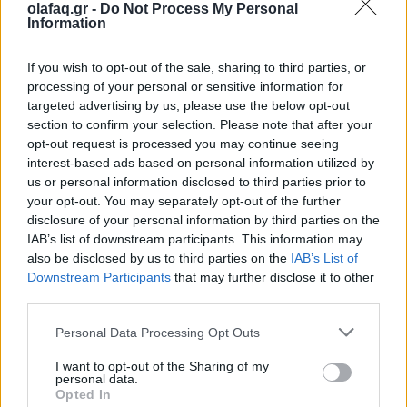
olafaq.gr -
Do Not Process My Personal
26.05.26
Information
Καθώς η μουσική αγορά του 2026 επιταχύνει με εκρηκτικές
If you wish to opt-out of the sale, sharing to third parties, or
κυκλοφορίες και AI uploads, όλο και περισσότερες εταιρείες
processing of your personal or sensitive information for
targeted advertising by us, please use the below opt-out
αντιμετωπίζουν υπερφόρτωση δεδομένων, αλλά, σύμφωνα με
section to confirm your selection. Please note that after your
τον Matt Jacoby, λύσεις υπάρχο
opt-out request is processed you may continue seeing
interest-based ads based on personal information utilized by
us or personal information disclosed to third parties prior to
your opt-out. You may separately opt-out of the further
disclosure of your personal information by third parties on the
IAB’s list of downstream participants. This information may
also be disclosed by us to third parties on the
IAB’s List of
Downstream Participants
that may further disclose it to other
third parties.
Personal Data Processing Opt Outs
I want to opt-out of the Sharing of my
personal data.
Opted In
Μουσική