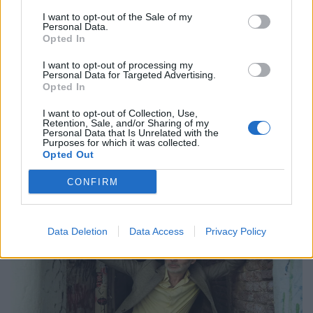
I want to opt-out of the Sale of my
Η Anna von Hausswolff στο Release
Personal Data.
Athens 2026 για μια λειτουργία σκοταδιού
Opted In
και ομορφιάς
I want to opt-out of processing my
Personal Data for Targeted Advertising.
21.05.26
Opted In
I want to opt-out of Collection, Use,
Με αφορμή την εμφάνισή της στο Release Athens 2026,
Retention, Sale, and/or Sharing of my
Personal Data that Is Unrelated with the
εξερευνούμε τον σκοτεινό και καθηλωτικό κόσμο της Anna
Purposes for which it was collected.
von Hausswolff, από το "Dead Magic" μέχρι το τελευταίο
Opted Out
της gothic art-pop σύμπαν.
CONFIRM
Data Deletion
Data Access
Privacy Policy