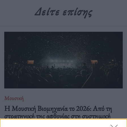
Δείτε επίσης
Μουσική
Η Μουσική Βιομηχανία το 2026: Από τη
στρατηγική της αφθονίας στη συστημική
εντροπία