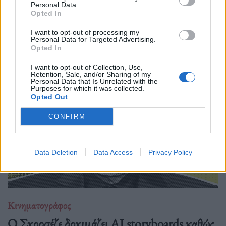
Personal Data.
Opted In
Μια επιστροφή στο "Victory" του John Huston
αποκαλύπτει πώς ένα κλασικό, «έντιμο» πολεμικό-αθλητικό
I want to opt-out of processing my
Personal Data for Targeted Advertising.
δράμα για αιχμαλώτους και προπαγάνδα αποκτά σήμερα πιο
Opted In
σκοτεινές και πολιτικές αναγνώσεις.
I want to opt-out of Collection, Use,
Retention, Sale, and/or Sharing of my
Personal Data that Is Unrelated with the
Purposes for which it was collected.
Opted Out
CONFIRM
Data Deletion
Data Access
Privacy Policy
Κινηματογράφος
Ο Σκορσέζε δοκιμάζει AI storyboards καθώς