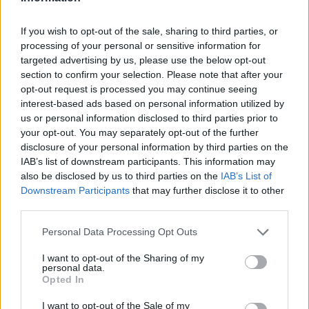
Project από τη Lionsgate: ημερομηνία
If you wish to opt-out of the sale, sharing to third parties, or
processing of your personal or sensitive information for
targeted advertising by us, please use the below opt-out
section to confirm your selection. Please note that after your
opt-out request is processed you may continue seeing
interest-based ads based on personal information utilized by
us or personal information disclosed to third parties prior to
your opt-out. You may separately opt-out of the further
disclosure of your personal information by third parties on the
IAB’s list of downstream participants. This information may
also be disclosed by us to third parties on the
IAB’s List of
Downstream Participants
that may further disclose it to other
third parties.
Κινηματογράφος
“Victory”: Το αντιφασιστικό ποδοσφαιρικό
Personal Data Processing Opt Outs
έπος του John Huston μοιάζει πιο επίκαιρο
I want to opt-out of the Sharing of my
personal data.
από ποτέ
Opted In
22.06.26
I want to opt-out of the Sale of my