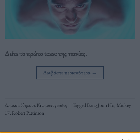
Δείτε το πρώτο tease της ταινίας.
Διαβάστε περισσότερα
→
Δημοσιεύθηκε σε
Κινηματογράφος
|
Tagged
Bong Joon Ho
,
Mickey
17
,
Robert Pattinson