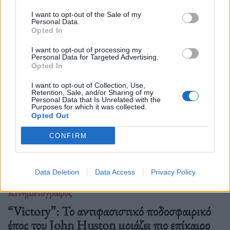
01.07.26
I want to opt-out of the Sale of my
Personal Data.
Όλα όσα γνωρίζουμε για τη νέα εκδοχή του The Blair Witch
Opted In
Project από τη Lionsgate: ημερομηνία
I want to opt-out of processing my
Personal Data for Targeted Advertising.
Opted In
I want to opt-out of Collection, Use,
Retention, Sale, and/or Sharing of my
Personal Data that Is Unrelated with the
Purposes for which it was collected.
Opted Out
CONFIRM
Data Deletion
Data Access
Privacy Policy
Κινηματογράφος
“Victory”: Το αντιφασιστικό ποδοσφαιρικό
έπος του John Huston μοιάζει πιο επίκαιρο