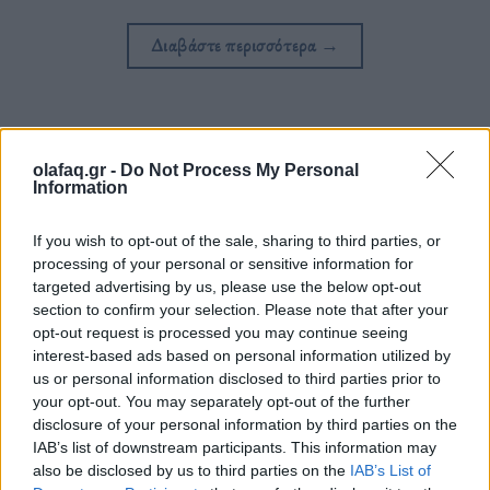
Διαβάστε περισσότερα
→
Δημοσιεύθηκε σε
Μουσική
|
Tagged
Beat Generation
,
Jack Kerouac
,
olafaq.gr -
Do Not Process My Personal
Lucien Carr
,
Luke Elliot
,
William S. Burroughs
,
μπαλάντες
,
Information
Συνέντευξη
,
Τραγουδιστής
,
Τραγουδοποιός
If you wish to opt-out of the sale, sharing to third parties, or
processing of your personal or sensitive information for
targeted advertising by us, please use the below opt-out
section to confirm your selection. Please note that after your
opt-out request is processed you may continue seeing
Δείτε επίσης
interest-based ads based on personal information utilized by
us or personal information disclosed to third parties prior to
your opt-out. You may separately opt-out of the further
disclosure of your personal information by third parties on the
IAB’s list of downstream participants. This information may
also be disclosed by us to third parties on the
IAB’s List of