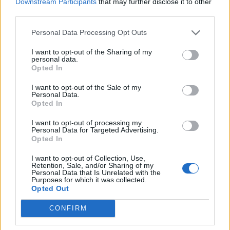
Downstream Participants
that may further disclose it to other
third parties.
Personal Data Processing Opt Outs
I want to opt-out of the Sharing of my
personal data.
Opted In
I want to opt-out of the Sale of my
Personal Data.
Μουσική
Opted In
Η Μουσική Βιομηχανία το 2026: Από τη
I want to opt-out of processing my
στρατηγική της αφθονίας στη συστημική
Personal Data for Targeted Advertising.
Opted In
εντροπία
I want to opt-out of Collection, Use,
26.05.26
Retention, Sale, and/or Sharing of my
Personal Data that Is Unrelated with the
Purposes for which it was collected.
Καθώς η μουσική αγορά του 2026 επιταχύνει με εκρηκτικές
Opted Out
κυκλοφορίες και AI uploads, όλο και περισσότερες εταιρείες
CONFIRM
αντιμετωπίζουν υπερφόρτωση δεδομένων, αλλά, σύμφωνα με
τον Matt Jacoby, λύσεις υπάρχο