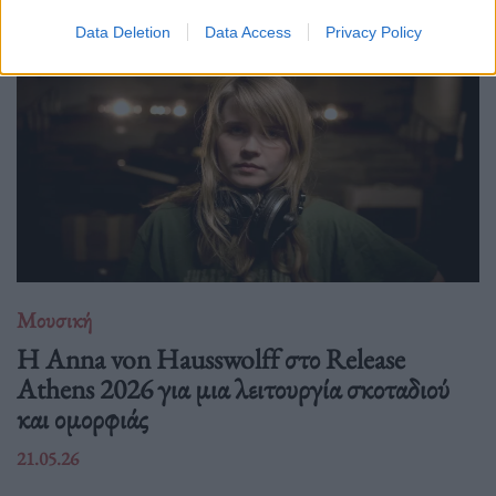
Data Deletion
Data Access
Privacy Policy
Μουσική
Η Anna von Hausswolff στο Release
Athens 2026 για μια λειτουργία σκοταδιού
και ομορφιάς
21.05.26