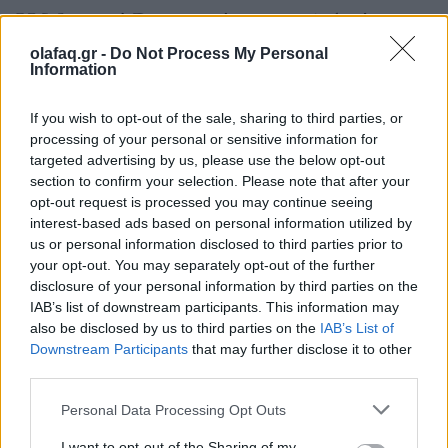
Η Μουσική Βιομηχανία το 2026: Από τη
στρατηγική της αφθονίας στη συστημική
olafaq.gr -
Do Not Process My Personal
εντροπία
Information
26.05.26
If you wish to opt-out of the sale, sharing to third parties, or
processing of your personal or sensitive information for
Καθώς η μουσική αγορά του 2026 επιταχύνει με εκρηκτικές
targeted advertising by us, please use the below opt-out
κυκλοφορίες και AI uploads, όλο και περισσότερες εταιρείες
section to confirm your selection. Please note that after your
opt-out request is processed you may continue seeing
αντιμετωπίζουν υπερφόρτωση δεδομένων, αλλά, σύμφωνα με
interest-based ads based on personal information utilized by
τον Matt Jacoby, λύσεις υπάρχο
us or personal information disclosed to third parties prior to
your opt-out. You may separately opt-out of the further
disclosure of your personal information by third parties on the
IAB’s list of downstream participants. This information may
also be disclosed by us to third parties on the
IAB’s List of
Downstream Participants
that may further disclose it to other
third parties.
Personal Data Processing Opt Outs
I want to opt-out of the Sharing of my