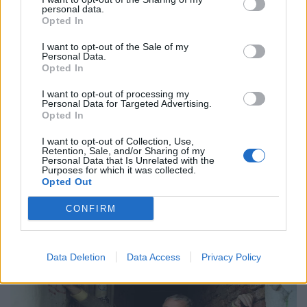
personal data.
Opted In
I want to opt-out of the Sale of my
Μουσική
Personal Data.
Opted In
Η Anna von Hausswolff στο Release
I want to opt-out of processing my
Athens 2026 για μια λειτουργία σκοταδιού
Personal Data for Targeted Advertising.
και ομορφιάς
Opted In
I want to opt-out of Collection, Use,
21.05.26
Retention, Sale, and/or Sharing of my
Personal Data that Is Unrelated with the
Purposes for which it was collected.
Με αφορμή την εμφάνισή της στο Release Athens 2026,
Opted Out
εξερευνούμε τον σκοτεινό και καθηλωτικό κόσμο της Anna
von Hausswolff, από το "Dead Magic" μέχρι το τελευταίο
CONFIRM
της gothic art-pop σύμπαν.
Data Deletion
Data Access
Privacy Policy