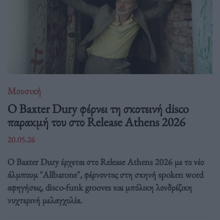
Μουσική
Ο Baxter Dury φέρνει τη σκοτεινή disco
παρακμή του στο Release Athens 2026
20.05.26
Ο Baxter Dury έρχεται στο Release Athens 2026 με το νέο
άλμπουμ "Allbarone", φέρνοντας στη σκηνή spoken word
αφηγήσεις, disco-funk grooves και μπόλικη λονδρέζικη
νυχτερινή μελαγχολία.