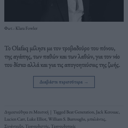
Φωτ.: Klara Fowler
Το Olafaq μίλησε με τον τροβαδούρο του πόνου,
της αγάπης, των παθών και των λαθών, για τον νέο
του δίσκο αλλά και για τις απογοητεύσεις της ζωής.
Διαβάστε περισσότερα
→
Δημοσιεύθηκε σε
Μουσική
|
Tagged
Beat Generation
,
Jack Kerouac
,
Lucien Carr
,
Luke Elliot
,
William S. Burroughs
,
μπαλάντες
,
Συνέντευξη
,
Τραγουδιστής
,
Τραγουδοποιός