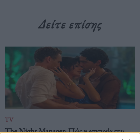
Δείτε επίσης
TV
The Night Manager: Πώς η επιτυχία του
BBC οδήγησε (επιτέλους) σε 2η και 3η σεζόν