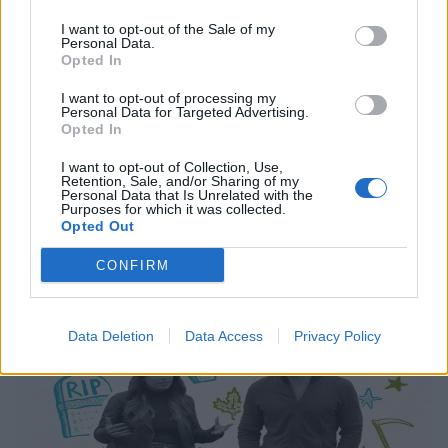
TV
I want to opt-out of the Sale of my
Βρικόλακες, κατάσκοποι και το τέλος του
Personal Data.
Opted In
κόσμου: Όσα φέρνει ο Ιούνιος στην
COSMOTE TV
I want to opt-out of processing my
Personal Data for Targeted Advertising.
Opted In
03.06.26
I want to opt-out of Collection, Use,
Ο Μάικλ Φασμπέντερ επιστρέφει με τη δεύτερη σεζόν του
Retention, Sale, and/or Sharing of my
Personal Data that Is Unrelated with the
"The Agency", ο Τζέραρντ Μπάτλερ πρωταγωνιστεί στο
Purposes for which it was collected.
Opted Out
"Greenland: Migration", ενώ βρικόλακες, αστυνομικά
μυστήρια και αφιερώματα στη Μέριλιν Μονρόε κ
CONFIRM
Data Deletion
Data Access
Privacy Policy