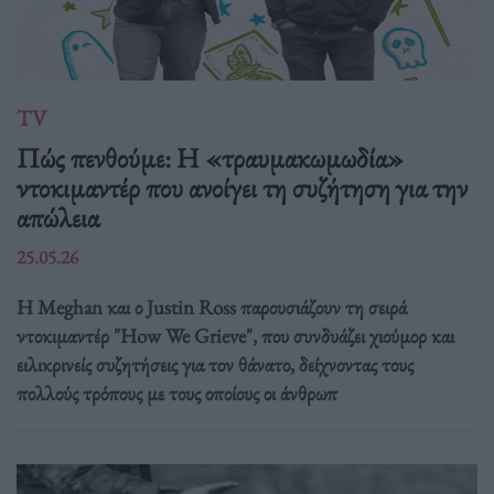
TV
Πώς πενθούμε: Η «τραυμακωμωδία»
ντοκιμαντέρ που ανοίγει τη συζήτηση για την
απώλεια
25.05.26
Η Meghan και ο Justin Ross παρουσιάζουν τη σειρά
ντοκιμαντέρ "How We Grieve", που συνδυάζει χιούμορ και
ειλικρινείς συζητήσεις για τον θάνατο, δείχνοντας τους
πολλούς τρόπους με τους οποίους οι άνθρωπ