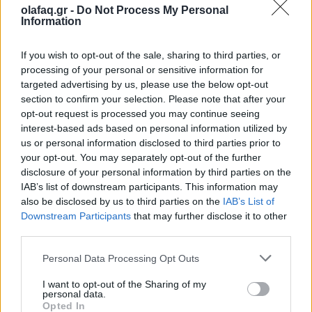
olafaq.gr -
Do Not Process My Personal
Information
10.06.26
Δέκα χρόνια μετά την κινηματογραφική μίνι σειρά που
If you wish to opt-out of the sale, sharing to third parties, or
processing of your personal or sensitive information for
σάρωσε υποψηφιότητες για Emmy, ο Τομ Χίντλστον και οι
targeted advertising by us, please use the below opt-out
δημιουργοί εξηγούν γιατί το "The Night Manager" άργησε να
section to confirm your selection. Please note that after your
επιστρέψει, πώς γεννήθηκε η 2η σεζόν
opt-out request is processed you may continue seeing
interest-based ads based on personal information utilized by
us or personal information disclosed to third parties prior to
your opt-out. You may separately opt-out of the further
disclosure of your personal information by third parties on the
IAB’s list of downstream participants. This information may
also be disclosed by us to third parties on the
IAB’s List of
Downstream Participants
that may further disclose it to other
third parties.
Personal Data Processing Opt Outs
I want to opt-out of the Sharing of my
personal data.
Opted In