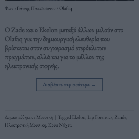
Φωτ.: Γιάννης Παπαϊωάννου / Olafaq
Ο Zade και ο Ekelon μεταξύ άλλων μιλούν στο
Olafaq για την δημιουργική ελευθερία που
βρίσκεται στον συγκερασμό ετερόκλιτων
πραγμάτων, αλλά και για το μέλλον της
ηλεκτρονικής σκηνής.
Διαβάστε περισσότερα
→
Δημοσιεύθηκε σε
Μουσική
|
Tagged
Ekelon
,
Lip Forensics
,
Zande
,
Ηλεκτρονική Μουσική
,
Κρύα Νύχτα