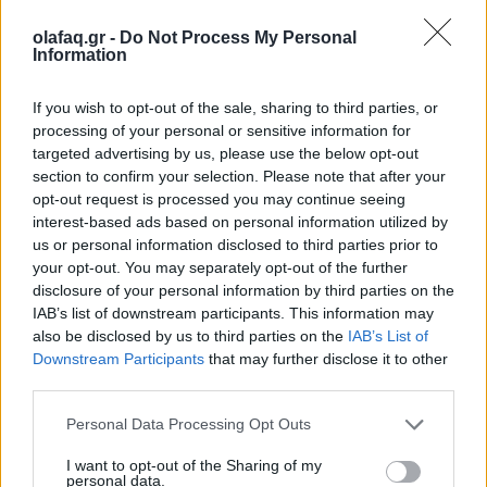
olafaq.gr -
Do Not Process My Personal
Information
Πολιτισμός
If you wish to opt-out of the sale, sharing to third parties, or
processing of your personal or sensitive information for
targeted advertising by us, please use the below opt-out
Lip Forensics: Η μουσική τους είναι ένα νυστέρι που
section to confirm your selection. Please note that after your
opt-out request is processed you may continue seeing
τεμαχίζει τον ψυχισμό μας
interest-based ads based on personal information utilized by
us or personal information disclosed to third parties prior to
your opt-out. You may separately opt-out of the further
Ο Zade και ο Ekelon μεταξύ άλλων μιλούν
disclosure of your personal information by third parties on the
στο Olafaq για την δημιουργική ελευθερία
IAB’s list of downstream participants. This information may
also be disclosed by us to third parties on the
IAB’s List of
που βρίσκεται στον συγκερασμό ετερόκλιτων
Downstream Participants
that may further disclose it to other
third parties.
πραγμάτων, αλλά και για το μέλλον της
ηλεκτρονικής σκηνής.
Personal Data Processing Opt Outs
I want to opt-out of the Sharing of my
personal data.