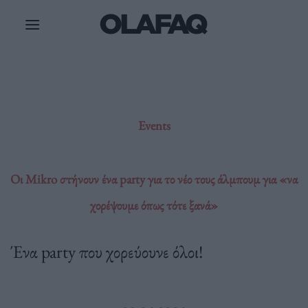
Μετάβαση
στο
περιεχόμενο
Events
Οι Mikro στήνουν ένα party για το νέο τους άλμπουμ για «να
χορέψουμε όπως τότε ξανά»
Ένα party που χορεύουνε όλοι!