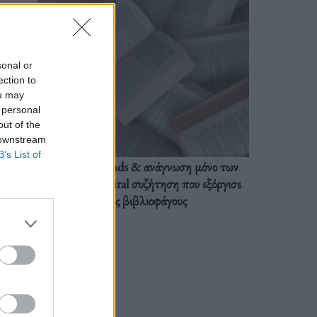
sonal or
ection to
ou may
 personal
out of the
 downstream
B’s List of
BookTok trends & ανάγνωση μόνο των
διαλόγων: Η viral συζήτηση που εξόργισε
τους βιβλιοφάγους