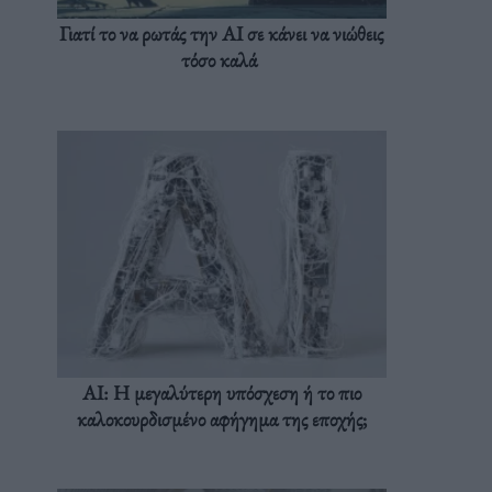
Γιατί το να ρωτάς την AI σε κάνει να νιώθεις
τόσο καλά
AI: Η μεγαλύτερη υπόσχεση ή το πιο
καλοκουρδισμένο αφήγημα της εποχής;