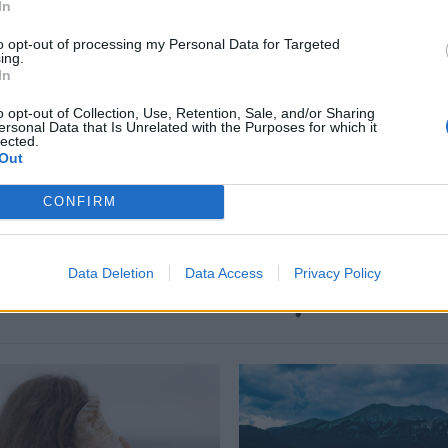
In
περισσότερα
→
to opt-out of processing my Personal Data for Targeted
ing.
In
o opt-out of Collection, Use, Retention, Sale, and/or Sharing
ersonal Data that Is Unrelated with the Purposes for which it
lected.
τρας
,
Τρόπος Ζωής
Out
CONFIRM
Data Deletion
Data Access
Privacy Policy
Δείτε επίσης