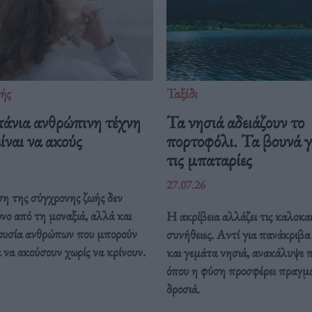
ής
Ταξίδι
πάνια ανθρώπινη τέχνη
Τα νησιά αδειάζουν το
ίναι να ακούς
πορτοφόλι. Τα βουνά γ
τις μπαταρίες
27.07.26
η της σύγχρονης ζωής δεν
όνο από τη μοναξιά, αλλά και
Η ακρίβεια αλλάζει τις καλοκαι
ουσία ανθρώπων που μπορούν
συνήθειες. Αντί για πανάκριβ
να ακούσουν χωρίς να κρίνουν.
και γεμάτα νησιά, ανακάλυψε 
όπου η φύση προσφέρει πραγμ
δροσιά.