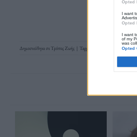
Opted 
Διαβάστε 
I want 
Advertis
Opted 
I want t
of my P
was col
Δημοσιεύθηκε σε
Τρόπος Ζωής
|
Tagged
Λαμόγια
,
Πλούσιος 'Αν
Opted 