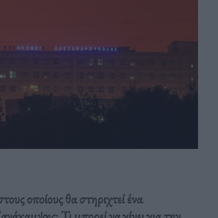
στους οποίους θα στηριχτεί ένα
άκαμψης; Τι μπορεί να γίνει για την