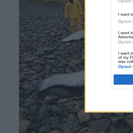
Opted 
I want t
Opted 
I want 
Advertis
Opted 
I want t
of my P
was col
Opted 