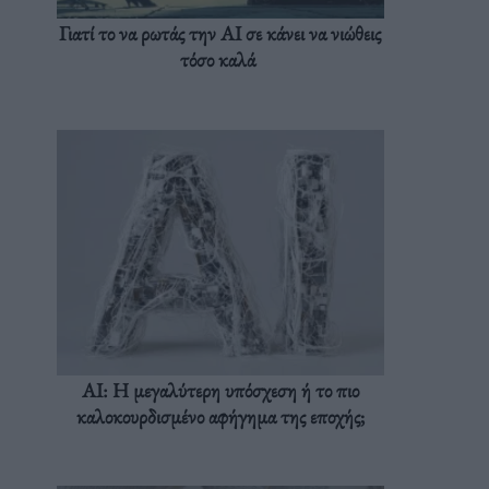
Γιατί το να ρωτάς την AI σε κάνει να νιώθεις
τόσο καλά
AI: Η μεγαλύτερη υπόσχεση ή το πιο
καλοκουρδισμένο αφήγημα της εποχής;