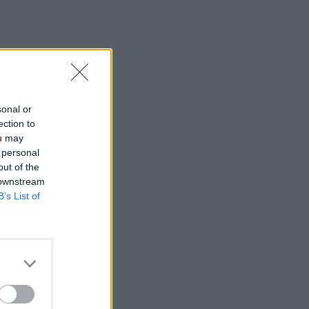
sonal or
ection to
ou may
 personal
out of the
 downstream
B’s List of