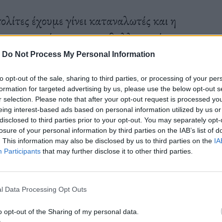
ολίτες έχουμε γίνει καταναλωτές και η
α προτεραιότητα, η περιβαλλοντική
πιβίωσή μας εξαρτάται από την ανυπακοή
-
Do Not Process My Personal Information
to opt-out of the sale, sharing to third parties, or processing of your per
formation for targeted advertising by us, please use the below opt-out s
r selection. Please note that after your opt-out request is processed y
eing interest-based ads based on personal information utilized by us or
disclosed to third parties prior to your opt-out. You may separately opt-
losure of your personal information by third parties on the IAB’s list of
. This information may also be disclosed by us to third parties on the
IA
Participants
that may further disclose it to other third parties.
l Data Processing Opt Outs
o opt-out of the Sharing of my personal data.