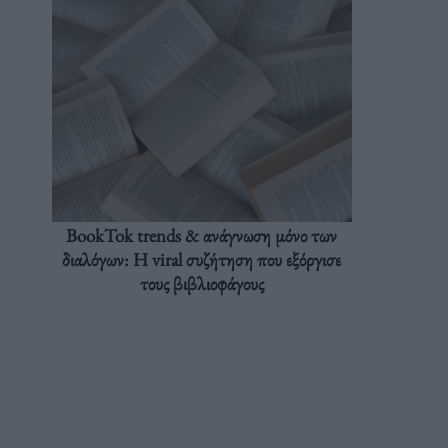
BookTok trends & ανάγνωση μόνο των
διαλόγων: Η viral συζήτηση που εξόργισε
τους βιβλιοφάγους