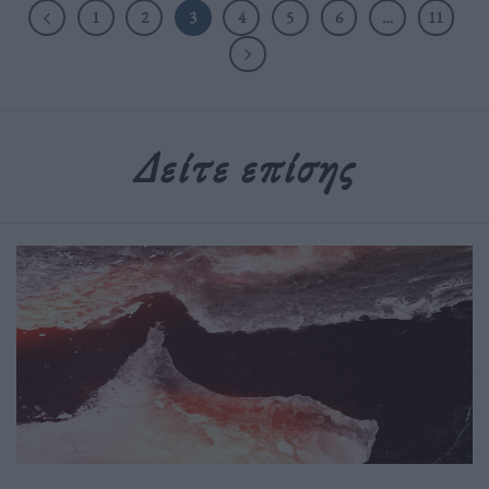
1
2
3
4
5
6
…
11
Δείτε επίσης