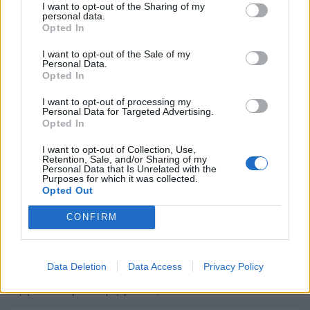
I want to opt-out of the Sharing of my
γυρίσματα του "Midsommar". | Φωτ.: Gabor Kotschy / A24
personal data.
Opted In
I want to opt-out of the Sale of my
Το καινοτόμο εργαλείο αξιολόγησης Climate
Personal Data.
Opted In
Reality Check απέδειξε ότι η κλιματική αλλαγή δεν
αποτελεί σημαντικό θέμα για τον κινηματογράφο,
I want to opt-out of processing my
Personal Data for Targeted Advertising.
ακόμη κι αν ο κόσμος στηρίζει έμπρακτα τις ταινίες
Opted In
με περιβαλλοντική ευαισθητοποίηση.
I want to opt-out of Collection, Use,
Retention, Sale, and/or Sharing of my
Personal Data that Is Unrelated with the
Purposes for which it was collected.
Διαβάστε περισσότερα
→
Opted Out
CONFIRM
Δημοσιεύθηκε σε
Κινηματογράφος
|
Tagged
βιομηχανία
Data Deletion
Data Access
Privacy Policy
κινηματογράφου
,
Κλιματική Αλλαγή
,
Κλιματική Κρίση
,
Περιβάλλον
,
περιβαλλοντική καταστροφή
,
Ταινίες