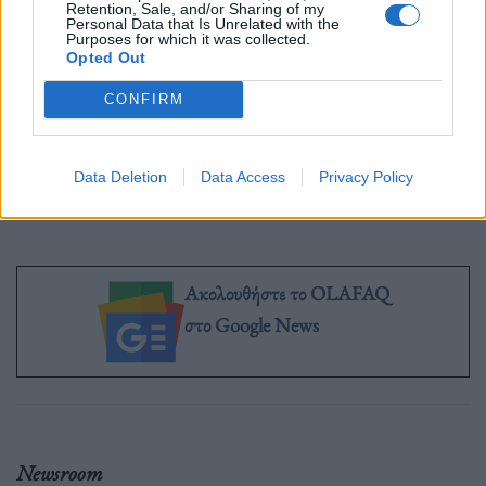
«Αν είμαστε τυχεροί, θα υπάρχουν άνθρωποι που θα
Retention, Sale, and/or Sharing of my
Personal Data that Is Unrelated with the
Purposes for which it was collected.
θυμούνται τι έκαναν (οι ηγέτες του κόσμου) σε αυτήν
Opted Out
τη σύνοδο κορυφής»
.
CONFIRM
Πηγή: ΑΠΕ-ΜΠΕ
Data Deletion
Data Access
Privacy Policy
Ακολουθήστε το OLAFAQ
στο Google News
Newsroom