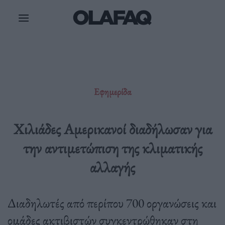
Μετάβαση
στο
περιεχόμενο
Εφημερίδα
Χιλιάδες Αμερικανοί διαδήλωσαν για
την αντιμετώπιση της κλιματικής
αλλαγής
Διαδηλωτές από περίπου 700 οργανώσεις και
ομάδες ακτιβιστών συγκεντρώθηκαν στη