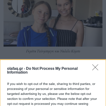
Γκρέτα Τούνμπεργκ και Ναλέλι Κόμπο
Οι αρχές της Καλιφόρνιας κατέθεσαν την
olafaq.gr -
Do Not Process My Personal
Information
Παρασκευή
αγωγή κατά πέντε πετρελαϊκών
κολοσσών
για τον ρόλο τους στην υπερθέρμανση
If you wish to opt-out of the sale, sharing to third parties, or
processing of your personal or sensitive information for
του πλανήτη, κατηγορώντας τους ότι προκάλεσαν
targeted advertising by us, please use the below opt-out
ζημιές δισεκατομμυρίων δολαρίων και ότι
section to confirm your selection. Please note that after your
opt-out request is processed you may continue seeing