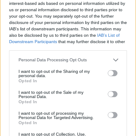
παραπλάνησαν την κοινή γνώμη σχετικά με τους
interest-based ads based on personal information utilized by
κινδύνους που ενέχει η χρήση ορυκτών καυσίμων.
us or personal information disclosed to third parties prior to
your opt-out. You may separately opt-out of the further
disclosure of your personal information by third parties on the
IAB’s list of downstream participants. This information may
also be disclosed by us to third parties on the
IAB’s List of
Downstream Participants
that may further disclose it to other
Την Τετάρτη, με πρωτοβουλία του γενικού
third parties.
γραμματέα του ΟΗΕ Αντόνιο Γκουτέρες, έχει
Personal Data Processing Opt Outs
προγραμματιστεί σύνοδος κορυφής για την
I want to opt-out of the Sharing of my
personal data.
κλιματική φιλοδοξία.
Opted In
I want to opt-out of the Sale of my
Personal Data.
Opted In
I want to opt-out of processing my
Personal Data for Targeted Advertising.
«Η Ιστορία θα θυμάται την ανάληψη δράσης ή την
Opted In
αδράνειά τους»
, λέει η Μεχία και συμπληρώνει:
I want to opt-out of Collection, Use,