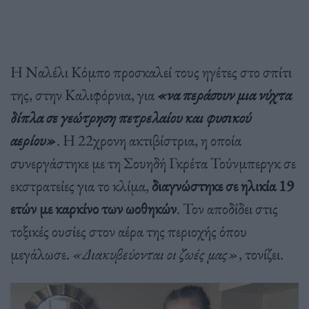
Η Ναλέλι Κόμπο προσκαλεί τους ηγέτες στο σπίτι
της, στην Καλιφόρνια, για
«να περάσουν μια νύχτα
δίπλα σε γεώτρηση πετρελαίου και φυσικού
αερίου»
. Η 22χρονη ακτιβίστρια, η οποία
συνεργάστηκε με τη Σουηδή Γκρέτα Τούνμπεργκ σε
εκστρατείες για το κλίμα,
διαγνώστηκε σε ηλικία 19
ετών με καρκίνο των ωοθηκών
. Τον αποδίδει στις
τοξικές ουσίες στον αέρα της περιοχής όπου
μεγάλωσε.
«Διακυβεύονται οι ζωές μας»
, τονίζει.