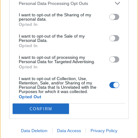
Personal Data Processing Opt Outs
I want to opt-out of the Sharing of my
personal data.
Opted In
I want to opt-out of the Sale of my
Personal Data.
Opted In
I want to opt-out of processing my
Personal Data for Targeted Advertising.
Opted In
Υγεία
I want to opt-out of Collection, Use,
Retention, Sale, and/or Sharing of my
Η ζέστη δεν είναι πια “καιρός”, είναι beta test
Personal Data that Is Unrelated with the
επιβίωσης
Purposes for which it was collected.
Opted Out
21.04.26
CONFIRM
Ξεχάστε το θερμόμετρο και το «πιες νεράκι». Η νέα ζέστη
μετριέται στο πόσο γρήγορα λυγίζει το σώμα, ενώ οι πόλεις
Data Deletion
Data Access
Privacy Policy
συνεχίζουν να λειτουργούν σαν να βρισκόμαστε ακόμη στο