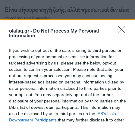
Είναι σίγουρα πηγή ζωής, αλλά προσωπικά δεν είπα
ποτέ το νερό νεράκι.
olafaq.gr -
Do Not Process My Personal
Διαβάστε περισσότερα
→
Information
If you wish to opt-out of the sale, sharing to third parties, or
processing of your personal or sensitive information for
targeted advertising by us, please use the below opt-out
Δημοσιεύθηκε σε
Υγεία
|
Tagged
Επιστημονική Έρευνα
,
κατανάλωση
section to confirm your selection. Please note that after your
νερού
,
Νερό
opt-out request is processed you may continue seeing
interest-based ads based on personal information utilized by
us or personal information disclosed to third parties prior to
your opt-out. You may separately opt-out of the further
disclosure of your personal information by third parties on the
IAB’s list of downstream participants. This information may
Δείτε επίσης
also be disclosed by us to third parties on the
IAB’s List of
Downstream Participants
that may further disclose it to other
third parties.