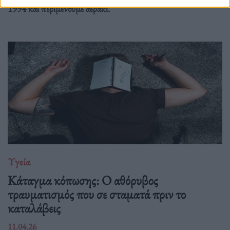
1994 και περιμένουμε αεράκι.
Υγεία
Κάταγμα κόπωσης: O αθόρυβος
τραυματισμός που σε σταματά πριν το
καταλάβεις
11.04.26