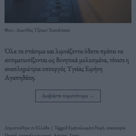
Φωτ.: Λεωνίδας Τζέκας/ Eurokinissi
Όλα τα στάσιμα και λιμνάζοντα ύδατα πρέπει να
αντιμετωπίζονται ως δυνητικά μολυσμένα, τόνισε η
αναπληρώτρια υπουργός Υγείας Ειρήνη
Αγαπηδάκη.
Διαβάστε περισσότερα
→
Δημοσιεύθηκε σε
Ελλάδα
|
Tagged
Εμφυαλωμένο Νερό
,
κακοκαιρία
Daniel
,
κατανάλωση νερού
,
Λάρισα
,
Υγεία