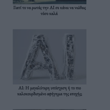
Γιατί το να ρωτάς την AI σε κάνει να νιώθεις
τόσο καλά
AI: Η μεγαλύτερη υπόσχεση ή το πιο
καλοκουρδισμένο αφήγημα της εποχής;