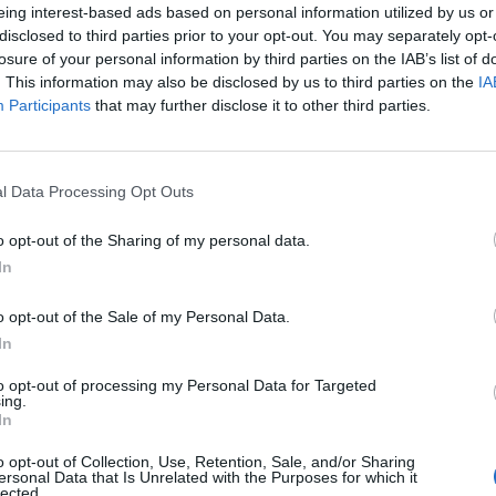
αστεία αποτελούν καλύτερες πηγές» για
eing interest-based ads based on personal information utilized by us or
disclosed to third parties prior to your opt-out. You may separately opt-
losure of your personal information by third parties on the IAB’s list of
. This information may also be disclosed by us to third parties on the
IA
Participants
that may further disclose it to other third parties.
l Data Processing Opt Outs
o opt-out of the Sharing of my personal data.
In
o opt-out of the Sale of my Personal Data.
In
to opt-out of processing my Personal Data for Targeted
ing.
In
o opt-out of Collection, Use, Retention, Sale, and/or Sharing
ersonal Data that Is Unrelated with the Purposes for which it
lected.