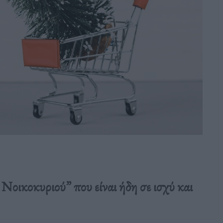
Νοικοκυριού” που είναι ήδη σε ισχύ και