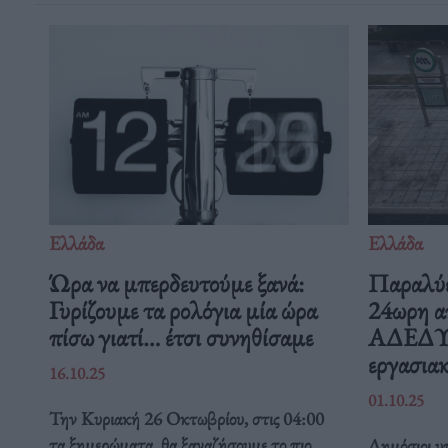
Ελλάδα
Ελλάδα
Ώρα να μπερδευτούμε ξανά:
Παραλύε
Γυρίζουμε τα ρολόγια μία ώρα
24ωρη α
πίσω γιατί… έτσι συνηθίσαμε
ΑΔΕΔΥ ε
εργασιακ
16.10.25
01.10.25
Την Κυριακή 26 Οκτωβρίου, στις 04:00
τα ξημερώματα, θα ξαναζήσουμε το πιο
Δημόσιοι υπ