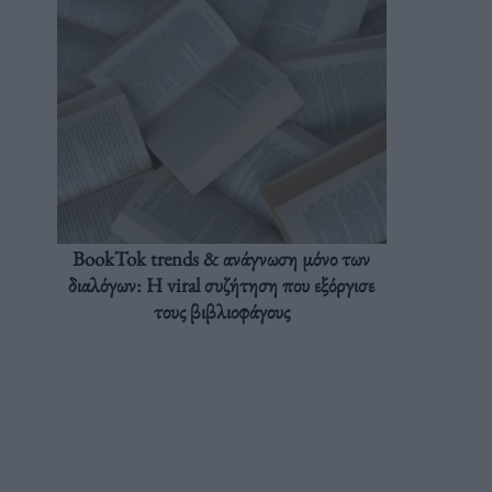
BookTok trends & ανάγνωση μόνο των
διαλόγων: Η viral συζήτηση που εξόργισε
τους βιβλιοφάγους