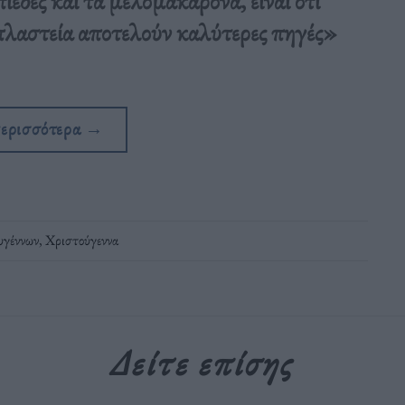
έδες και τα μελομακάρονα, είναι ότι
πλαστεία αποτελούν καλύτερες πηγές»
περισσότερα
→
υγέννων
,
Χριστούγεννα
Δείτε επίσης