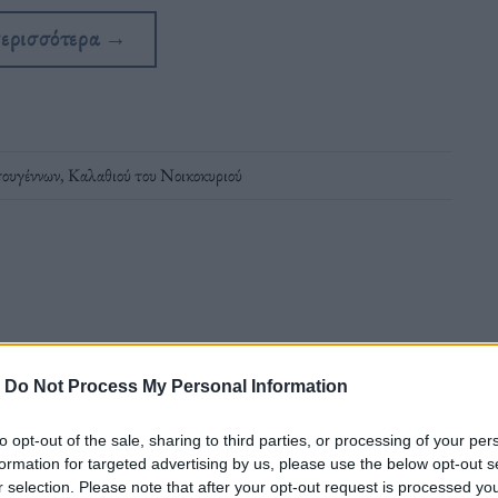
περισσότερα
→
τουγέννων
,
Καλαθιού του Νοικοκυριού
3/12 – Ποια προϊόντα έχουν “κλειδώσει”
-
Do Not Process My Personal Information
to opt-out of the sale, sharing to third parties, or processing of your per
ες και τα μελομακάρονα, είναι ότι
formation for targeted advertising by us, please use the below opt-out s
r selection. Please note that after your opt-out request is processed y