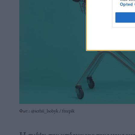
Opted 
Φωτ.: @serhii_bobyk / freepik