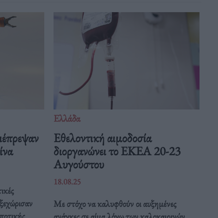
Ελλάδα
ιέπρεψαν
Eθελοντική αιμοδοσία
Κίνα
διοργανώνει το ΕΚΕΑ 20-23
Αυγούστου
18.08.25
ικές
 ξεχώρισαν
Με στόχο να καλυφθούν οι αυξημένες
ποτικής
ανάγκες σε αίμα λόγω των καλοκαιρινών