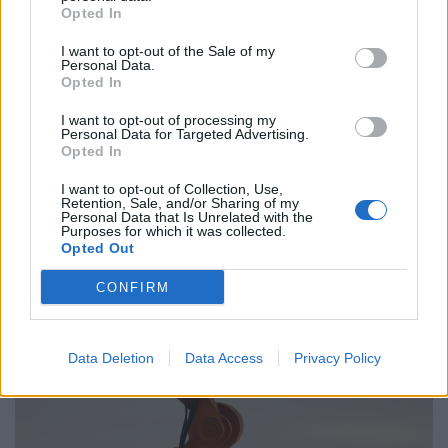
Opted In
Παραλύει η χώρα από τη 24ωρη απεργία
I want to opt-out of the Sale of my
ΓΣΕΕ και ΑΔΕΔΥ ενάντια στο νέο εργασιακό
Personal Data.
νομοσχέδιο
Opted In
I want to opt-out of processing my
01.10.25
Personal Data for Targeted Advertising.
Opted In
Δημόσιοι υπάλληλοι, γιατροί, εκπαιδευτικοί, δικαστικοί
I want to opt-out of Collection, Use,
υπάλληλοι, ταξιτζήδες και ναυτεργάτες συμμετέχουν στη
Retention, Sale, and/or Sharing of my
Personal Data that Is Unrelated with the
σημερινή πανελλαδική κινητοποίηση, που μπλοκάρει
Purposes for which it was collected.
μεταφορές και υπηρεσίες. Στο επίκεντρο των
Opted Out
CONFIRM
Data Deletion
Data Access
Privacy Policy