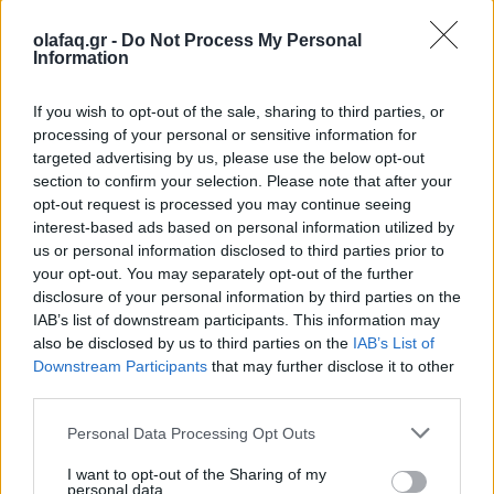
16.10.25
olafaq.gr -
Do Not Process My Personal
Information
Την Κυριακή 26 Οκτωβρίου, στις 04:00 τα ξημερώματα, θα
ξαναζήσουμε το πιο παράλογο ευρωπαϊκό ραντεβού με τον
If you wish to opt-out of the sale, sharing to third parties, or
χρόνο: θα γυρίσουμε τα ρολόγια μας πίσω μία ώρα, για να
processing of your personal or sensitive information for
targeted advertising by us, please use the below opt-out
"εξοικονομήσουμε ενέργεια".
section to confirm your selection. Please note that after your
opt-out request is processed you may continue seeing
interest-based ads based on personal information utilized by
us or personal information disclosed to third parties prior to
your opt-out. You may separately opt-out of the further
disclosure of your personal information by third parties on the
IAB’s list of downstream participants. This information may
also be disclosed by us to third parties on the
IAB’s List of
Downstream Participants
that may further disclose it to other
third parties.
Personal Data Processing Opt Outs
I want to opt-out of the Sharing of my
Ελλάδα
personal data.