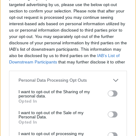
targeted advertising by us, please use the below opt-out
section to confirm your selection. Please note that after your
opt-out request is processed you may continue seeing
interest-based ads based on personal information utilized by
Δημοσιεύθηκε σε
Τέχνη
|
Tagged
«Joker: Folie à Deux»
,
Joker
,
us or personal information disclosed to third parties prior to
Χοακίν Φίνιξ
your opt-out. You may separately opt-out of the further
disclosure of your personal information by third parties on the
IAB’s list of downstream participants. This information may
also be disclosed by us to third parties on the
IAB’s List of
Downstream Participants
that may further disclose it to other
Εφημερίδα
third parties.
Personal Data Processing Opt Outs
Θρυλική ταινία του Batman επιστρέφει σε 4K έκδοση 30
I want to opt-out of the Sharing of my
personal data.
Opted In
χρόνια μετά
I want to opt-out of the Sale of my
Personal Data.
Το «Batman: Mask of the Phantasm»
Opted In
ανήκει ανάμεσα στις καλύτερες μεταφορές
I want to opt-out of processing my