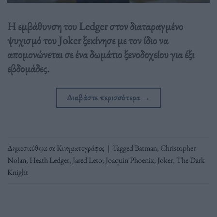
Η εμβάθυνση του Ledger στον διαταραγμένο
ψυχισμό του Joker ξεκίνησε με τον ίδιο να
απομονώνεται σε ένα δωμάτιο ξενοδοχείου για έξι
εβδομάδες.
Διαβάστε περισσότερα
→
Δημοσιεύθηκε σε
Κινηματογράφος
|
Tagged
Batman
,
Christopher
Nolan
,
Heath Ledger
,
Jared Leto
,
Joaquin Phoenix
,
Joker
,
The Dark
Knight