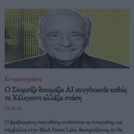
Κινηματογράφος
Ο Σκορσέζε δοκιμάζει AI storyboards καθώς
το Χόλιγουντ αλλάζει στάση
05.06.26
Ο βραβευμένος σκηνοθέτης εντάσσεται ως συνεργάτης και
σύμβουλος στην Black Forest Labs, διευκρινίζοντας ότι θα