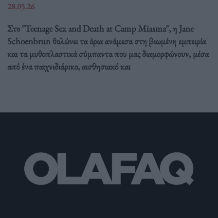
28.05.26
Στο "Teenage Sex and Death at Camp Miasma", η Jane
Schoenbrun θολώνει τα όρια ανάμεσα στη βιωμένη εμπειρία
και τα μυθοπλαστικά σύμπαντα που μας διαμορφώνουν, μέσα
από ένα παιχνιδιάρικο, αισθησιακό και