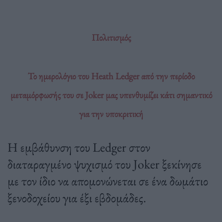
Πολιτισμός
Το ημερολόγιο του Heath Ledger από την περίοδο
μεταμόρφωσής του σε Joker μας υπενθυμίζει κάτι σημαντικό
για την υποκριτική
Η εμβάθυνση του Ledger στον
διαταραγμένο ψυχισμό του Joker ξεκίνησε
με τον ίδιο να απομονώνεται σε ένα δωμάτιο
ξενοδοχείου για έξι εβδομάδες.