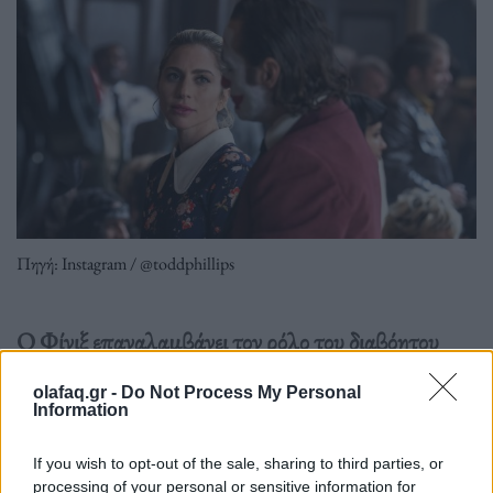
Πηγή: Instagram / @toddphillips
Ο Φίνιξ επαναλαμβάνει τον ρόλο του διαβόητου
κακού και το κοινό δεν αντέχει να περιμένει άλλο το
olafaq.gr -
Do Not Process My Personal
“Joker: Folie à Deux”.
Information
If you wish to opt-out of the sale, sharing to third parties, or
Διαβάστε περισσότερα
→
processing of your personal or sensitive information for