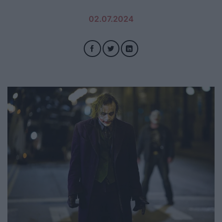
02.07.2024