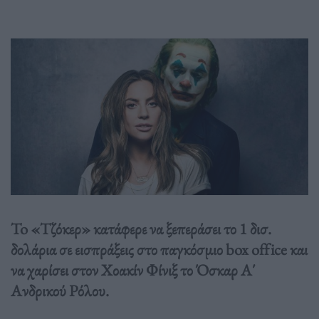
To «Τζόκερ» κατάφερε να ξεπεράσει το 1 δισ.
δολάρια σε εισπράξεις στο παγκόσμιο box office και
να χαρίσει στον Χοακίν Φίνιξ το Όσκαρ Α΄
Ανδρικού Ρόλου.