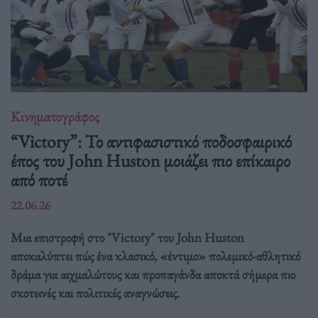
Κινηματογράφος
“Victory”: Το αντιφασιστικό ποδοσφαιρικό
έπος του John Huston μοιάζει πιο επίκαιρο
από ποτέ
22.06.26
Μια επιστροφή στο "Victory" του John Huston
αποκαλύπτει πώς ένα κλασικό, «έντιμο» πολεμικό-αθλητικό
δράμα για αιχμαλώτους και προπαγάνδα αποκτά σήμερα πιο
σκοτεινές και πολιτικές αναγνώσεις.