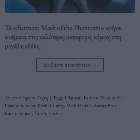
Το «Batman: Mask of the Phantasm» ανήκει
ανάμεσα στις καλύτερες μεταφορές κόμικς στη
μεγάλη οθόνη.
Διαβάστε περισσότερα
→
Δημοσιεύθηκε σε
Τέχνη
|
Tagged
Batman
,
Batman: Mask of the
Phantasm
,
Joker
,
Kevin Conroy
,
Mark Hamill
,
Warner Bros.
Entertainment
,
Ταινία
,
τρέιλερ