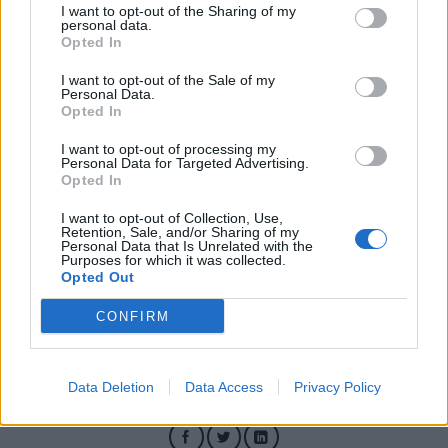
Εφημερίδα
I want to opt-out of the Sharing of my
personal data.
Opted In
Οι Ταλιμπάν σκότωσαν ανώτατα στελέχη του Ισλαμικού
I want to opt-out of the Sale of my
Personal Data.
Opted In
Κράτους
I want to opt-out of processing my
Personal Data for Targeted Advertising.
Είχαν εμπλακεί σε πρόσφατες επιθέσεις που
Opted In
διαπράχθηκαν στην Καμπούλ, εναντίον
I want to opt-out of Collection, Use,
Retention, Sale, and/or Sharing of my
Personal Data that Is Unrelated with the
διπλωματικών αποστολών, τζαμιών και
Purposes for which it was collected.
Opted Out
άλλων στόχων.
CONFIRM
28.02.2023
Data Deletion
Data Access
Privacy Policy