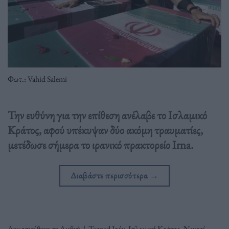
Φωτ.: Vahid Salemi
Την ευθύνη για την επίθεση ανέλαβε το Ισλαμικό
Κράτος, αφού υπέκυψαν δύο ακόμη τραυματίες,
μετέδωσε σήμερα το ιρανικό πρακτορείο Irna.
Διαβάστε περισσότερα
→
Δημοσιεύθηκε σε
Διεθνή
|
Tagged
Ιράν
,
Ισλαμικό Κράτος
,
Νεκροί