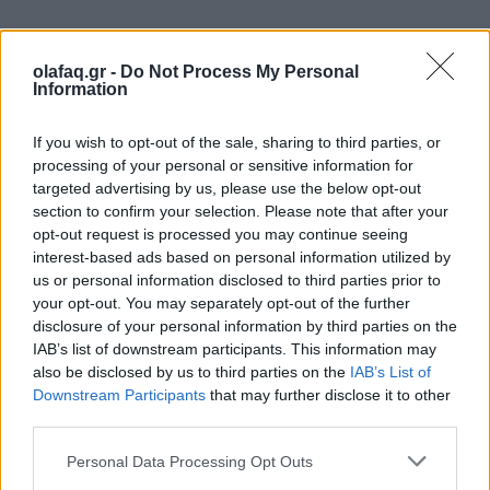
Κατά την επίθεση, φώναξε «ο Αλλάχ είναι
olafaq.gr -
Do Not Process My Personal
Information
μεγάλος», όπως έγινε γνωστό από αστυνομική πηγή
και επιβεβαίωσε ο υπουργός Εσωτερικών της
If you wish to opt-out of the sale, sharing to third parties, or
Γαλλίας.
processing of your personal or sensitive information for
targeted advertising by us, please use the below opt-out
section to confirm your selection. Please note that after your
Διαβάστε περισσότερα
→
opt-out request is processed you may continue seeing
interest-based ads based on personal information utilized by
us or personal information disclosed to third parties prior to
your opt-out. You may separately opt-out of the further
disclosure of your personal information by third parties on the
Δημοσιεύθηκε σε
Διεθνή
|
Tagged
δολοφονική επίθεση
,
εξτρεμιστής
IAB’s list of downstream participants. This information may
μουσουλμάνος
,
Ισλαμικό Κράτος
,
Παρίσι
,
ψυχιατρικές διαταραχές
also be disclosed by us to third parties on the
IAB’s List of
Downstream Participants
that may further disclose it to other
third parties.
Personal Data Processing Opt Outs