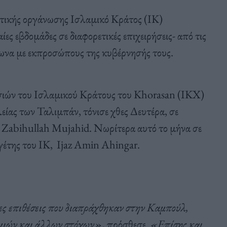
στικής οργάνωσης Ισλαμικό Κράτος (ΙΚ)
ς εβδομάδες σε διαφορετικές επιχειρήσεις- από τις
ωνα με εκπροσώπους της κυβέρνησής τους.
σιών του Ισλαμικού Κράτους του Khorasan (ΙΚΧ)
είας των Ταλιμπάν, τόνισε χθες Δευτέρα, σε
 Zabihullah Mujahid. Νωρίτερα αυτό το μήνα σε
γέτης του ΙΚ, Ijaz Amin Ahingar.
ες επιθέσεις που διαπράχθηκαν στην Καμπούλ,
αμιών και άλλων στόχων»
, πρόσθεσε.
«Επίσης και