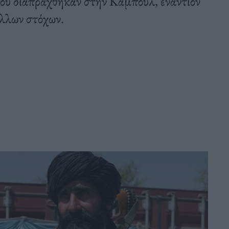
που διαπράχθηκαν στην Καμπούλ, εναντίον
λλων στόχων.