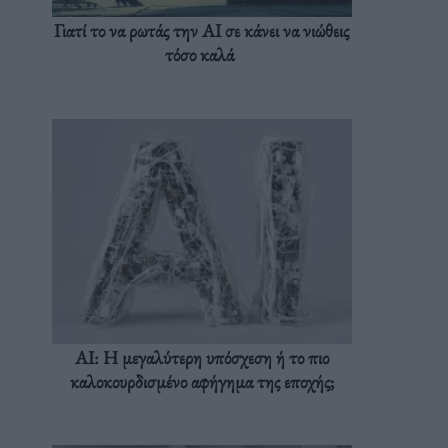
Γιατί το να ρωτάς την AI σε κάνει να νιώθεις
τόσο καλά
AI: Η μεγαλύτερη υπόσχεση ή το πιο
καλοκουρδισμένο αφήγημα της εποχής;