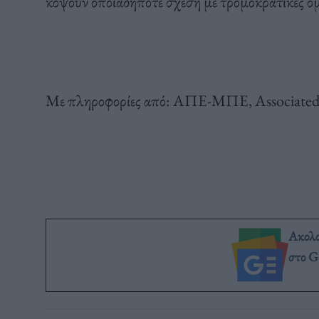
κόψουν οποιαδήποτε σχέση με τρομοκρατικές ομ
Με πληροφορίες από: ΑΠΕ-ΜΠΕ, Associated 
Ακολ
στο G