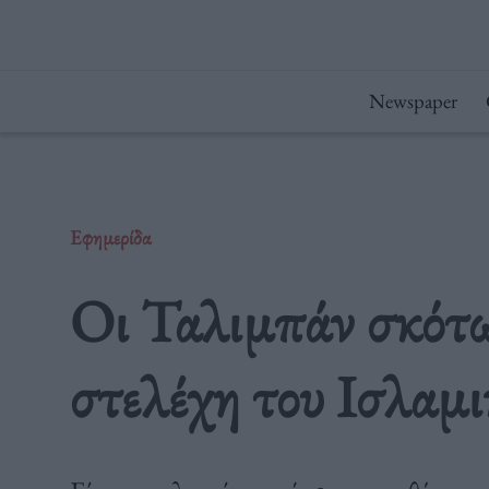
Μετάβαση
στο
περιεχόμενο
Newspaper
Εφημερίδα
Οι Ταλιμπάν σκότ
στελέχη του Ισλαμ