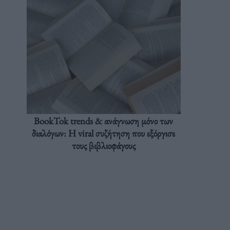
BookTok trends & ανάγνωση μόνο των
διαλόγων: Η viral συζήτηση που εξόργισε
τους βιβλιοφάγους