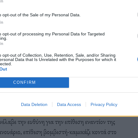
In
o opt-out of the Sale of my Personal Data.
In
γανώσεων διακρίνονται αρκετά κοινά στοιχεία, οι
to opt-out of processing my Personal Data for Targeted
και σημαντικές διαφορές. Το ΙΚΧ επιδιώκει την
ing.
In
ιλοδοξίες των Ταλιμπάν εξαντλούνται στο να
o opt-out of Collection, Use, Retention, Sale, and/or Sharing
του Αφγανιστάν».
ersonal Data that Is Unrelated with the Purposes for which it
lected.
Out
CONFIRM
 12η Δεκεμβρίου 2022, εναντίον ξενοδοχείου της
Data Deletion
Data Access
Privacy Policy
 Πέντε κινέζοι πολίτες είχαν τραυματιστεί σε
νέλαβε την ευθύνη για την επίθεση εναντίον της
νουάριο, επίθεση βομβιστή-καμικάζι κοντά στο