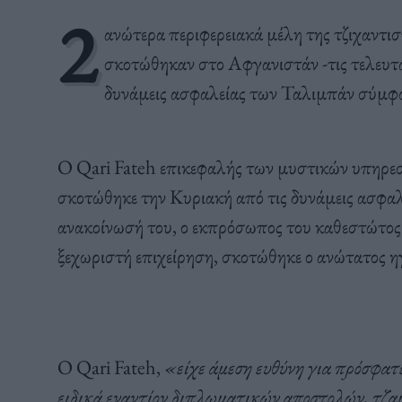
2
ανώτερα περιφερειακά μέλη της τζιχαντι
σκοτώθηκαν στο Αφγανιστάν -τις τελευταίε
δυνάμεις ασφαλείας των Ταλιμπάν σύμφ
Ο Qari Fateh επικεφαλής των μυστικών υπηρε
σκοτώθηκε την Κυριακή από τις δυνάμεις ασφαλ
ανακοίνωσή του, ο εκπρόσωπος του καθεστώτος
ξεχωριστή επιχείρηση, σκοτώθηκε ο ανώτατος η
Ο Qari Fateh,
«είχε άμεση ευθύνη για πρόσφατ
ειδικά εναντίον διπλωματικών αποστολών, τζ