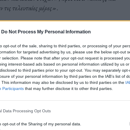
ν τις τελευταίες μέρες»
.
 είχε δημοσιοποιηθεί τον Ιούλιο του 2022
-
Do Not Process My Personal Information
τήριζε έναν από τους πιο σημαντικούς ηγέτες του
to opt-out of the sale, sharing to third parties, or processing of your per
σε περιοχή που εκτείνεται από την Ινδία ως το Ιράν
formation for targeted advertising by us, please use the below opt-out s
r selection. Please note that after your opt-out request is processed y
eing interest-based ads based on personal information utilized by us or
disclosed to third parties prior to your opt-out. You may separately opt-
losure of your personal information by third parties on the IAB’s list of
. This information may also be disclosed by us to third parties on the
IA
Participants
that may further disclose it to other third parties.
σεις του εναντίον ξένων, θρησκευτικών
νησης, χαρακτηρίζεται γενικά η πιο σοβαρή απειλή
l Data Processing Opt Outs
τησαν την εξουσία στο Αφγανιστάν, τον Αύγουστο
o opt-out of the Sharing of my personal data.