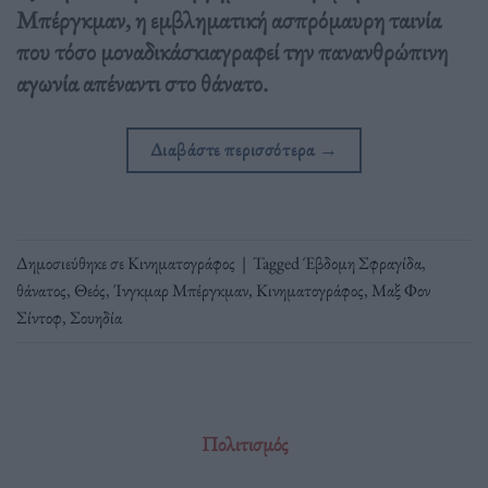
Μπέργκμαν, η εμβληματική ασπρόμαυρη ταινία
που τόσο μοναδικάσκιαγραφεί την πανανθρώπινη
αγωνία απέναντι στο θάνατο.
Διαβάστε περισσότερα
→
Δημοσιεύθηκε σε
Κινηματογράφος
|
Tagged
Έβδομη Σφραγίδα
,
θάνατος
,
Θεός
,
Ίνγκμαρ Μπέργκμαν
,
Κινηματογράφος
,
Μαξ Φον
Σίντοφ
,
Σουηδία
Πολιτισμός