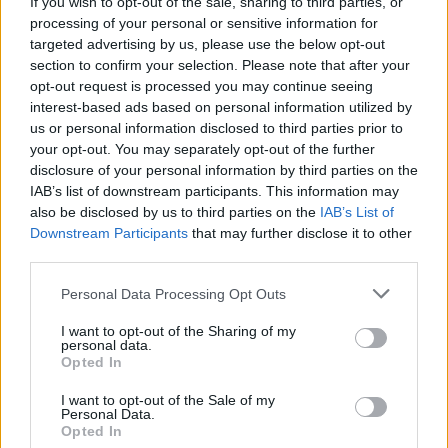
If you wish to opt-out of the sale, sharing to third parties, or
processing of your personal or sensitive information for
targeted advertising by us, please use the below opt-out
section to confirm your selection. Please note that after your
opt-out request is processed you may continue seeing
interest-based ads based on personal information utilized by
us or personal information disclosed to third parties prior to
your opt-out. You may separately opt-out of the further
disclosure of your personal information by third parties on the
IAB’s list of downstream participants. This information may
also be disclosed by us to third parties on the
IAB’s List of
Downstream Participants
that may further disclose it to other
third parties.
Φωτ.: Ραφαήλ Σουλιώτης
Personal Data Processing Opt Outs
I want to opt-out of the Sharing of my
personal data.
Πρεμιέρα την Τρίτη 14 Φεβρουαρίου 2023 στο
Opted In
θησείον, ένα θέατρο για τις τέχνες από την ομάδα the
I want to opt-out of the Sale of my
3rd person theater group.
Personal Data.
Opted In