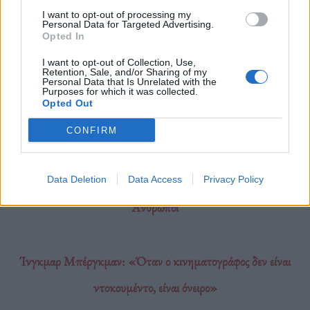
I want to opt-out of processing my
Διαβάστε περισσότερα
→
Personal Data for Targeted Advertising.
Opted In
I want to opt-out of Collection, Use,
Retention, Sale, and/or Sharing of my
Personal Data that Is Unrelated with the
Δημοσιεύθηκε σε
Θέατρο
|
Tagged
the 3rd person theater group
,
Purposes for which it was collected.
Opted Out
Βαλάντης Φράγκος
,
ένα θέατρο για τις τέχνες
,
Θησείον
,
Ίνγκμαρ
Μπέργκμαν
CONFIRM
Data Deletion
Data Access
Privacy Policy
Άνθρωποι
Ίνγκμαρ Μπέργκμαν: «Όταν ο κινηματογράφος δεν είναι
ντοκουμέντο, είναι όνειρο»