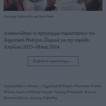
Λευτέρης Γιοβαννίδης και Peter Stein
Ανακοινώθηκε το πρόγραμμα παραστάσεων του
Δημοτικού Θεάτρου Πειραιά για την περίοδο
Απρίλιος 2023–Μάιος 2024.
Διαβάστε περισσότερα
→
Δημοσιεύθηκε σε
Θέατρο
|
Tagged
Adolf Shapiro
,
Peter Stein
,
Robert
Wilson
,
Δημοτικό Θέατρο Πειραιά
,
Ίνγκμαρ Μπέργκμαν
,
Κώστας
Μποσταντζόγλου
,
Λευτέρης Γιοβανίδης