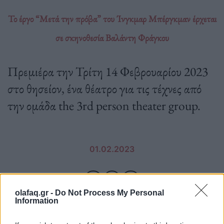
Το έργο “Μετά την πρόβα” του Ίνγκμαρ Μπέργκμαν έρχεται
σε σκηνοθεσία Βαλάντη Φράγκου
Πρεμιέρα την Τρίτη 14 Φεβρουαρίου 2023
στο θησείον, ένα θέατρο για τις τέχνες από
την ομάδα the 3rd person theater group.
01.02.2023
olafaq.gr -
Do Not Process My Personal
Information