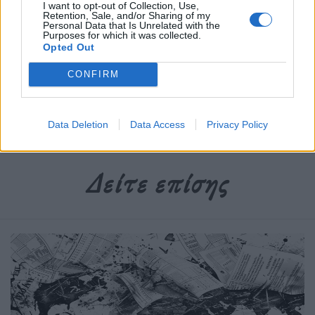
I want to opt-out of Collection, Use,
Retention, Sale, and/or Sharing of my
Personal Data that Is Unrelated with the
Purposes for which it was collected.
Opted Out
Δημοσιεύθηκε σε
Τάσεις
|
Tagged
Slow Movement
,
Αργή Κουλτούρα
,
Αργός Κινηματογράφος
,
ιαπωνική φιλοσοφία
,
Κίνημα της
CONFIRM
Επιβράδυνσης
Data Deletion
Data Access
Privacy Policy
Δείτε επίσης