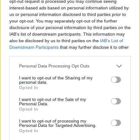
opt-out request is processed you may continue seeing
interest-based ads based on personal information utilized by
us or personal information disclosed to third parties prior to
your opt-out. You may separately opt-out of the further
disclosure of your personal information by third parties on the
IAB’s list of downstream participants. This information may
also be disclosed by us to third parties on the
IAB’s List of
Downstream Participants
that may further disclose it to other
third parties.
Personal Data Processing Opt Outs
I want to opt-out of the Sharing of my
personal data.
Opted In
Φανταστείτε τη ζωή σας σαν μια ταινία του
I want to opt-out of the Sale of my
Θεόδωρου Αγγελόπουλου: Αργό φαγητό, αργές
Personal Data.
Opted In
φιλίες, αργό σεξ, αργή κουλτούρα.
I want to opt-out of processing my
Personal Data for Targeted Advertising.
Διαβάστε περισσότερα
→
Opted In