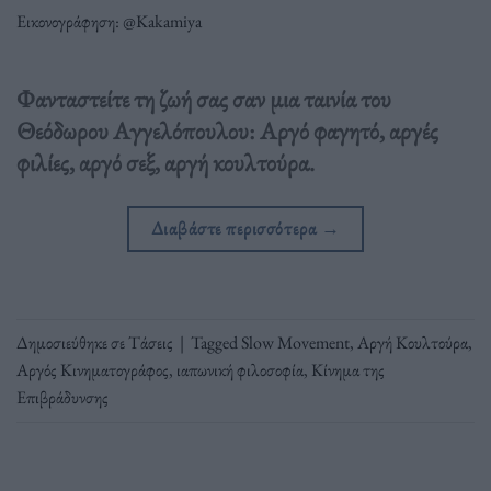
Εικονογράφηση: @Kakamiya
Φανταστείτε τη ζωή σας σαν μια ταινία του
Θεόδωρου Αγγελόπουλου: Αργό φαγητό, αργές
φιλίες, αργό σεξ, αργή κουλτούρα.
Διαβάστε περισσότερα
→
Δημοσιεύθηκε σε
Τάσεις
|
Tagged
Slow Movement
,
Αργή Κουλτούρα
,
Αργός Κινηματογράφος
,
ιαπωνική φιλοσοφία
,
Κίνημα της
Επιβράδυνσης