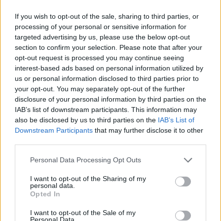
If you wish to opt-out of the sale, sharing to third parties, or
processing of your personal or sensitive information for
targeted advertising by us, please use the below opt-out
section to confirm your selection. Please note that after your
opt-out request is processed you may continue seeing
interest-based ads based on personal information utilized by
us or personal information disclosed to third parties prior to
your opt-out. You may separately opt-out of the further
disclosure of your personal information by third parties on the
IAB’s list of downstream participants. This information may
also be disclosed by us to third parties on the
IAB’s List of
Downstream Participants
that may further disclose it to other
Κινηματογράφος
third parties.
“Victory”: Το αντιφασιστικό ποδοσφαιρικό
Personal Data Processing Opt Outs
έπος του John Huston μοιάζει πιο επίκαιρο
I want to opt-out of the Sharing of my
από ποτέ
personal data.
Opted In
22.06.26
I want to opt-out of the Sale of my
Personal Data.