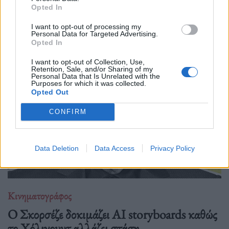
Μια επιστροφή στο "Victory" του John Huston
Opted In
αποκαλύπτει πώς ένα κλασικό, «έντιμο» πολεμικό-αθλητικό
I want to opt-out of processing my
δράμα για αιχμαλώτους και προπαγάνδα αποκτά σήμερα πιο
Personal Data for Targeted Advertising.
σκοτεινές και πολιτικές αναγνώσεις.
Opted In
I want to opt-out of Collection, Use,
Retention, Sale, and/or Sharing of my
Personal Data that Is Unrelated with the
Purposes for which it was collected.
Opted Out
CONFIRM
Data Deletion
Data Access
Privacy Policy
Κινηματογράφος
Ο Σκορσέζε δοκιμάζει AI storyboards καθώς
το Χόλιγουντ αλλάζει στάση