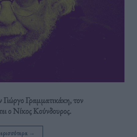
 Γιώργο Γραμματικάκη, τον
ει ο Νίκος Κούνδουρος.
περισσότερα
→