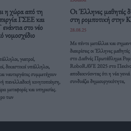
ι η χώρα από τη
Οι Έλληνες μαθητές δ
περγία ΓΣΕΕ και
στη ρομποτική στην 
νάντια στο νέο
28.08.25
ό νομοσχέδιο
Με πέντε μετάλλια και σημαντ
διακρίσεις οι Έλληνες μαθητές
στο Διεθνές Πρωτάθλημα Ρομ
άλληλοι, γιατροί,
RoboRAVE 2025 στο Πεκίνο
οί, δικαστικοί υπάλληλοι,
αποδεικνύοντας ότι η νέα γενιά
και ναυτεργάτες συμμετέχουν
συνδυάζει δημιουργικότητα,
νή πανελλαδική κινητοποίηση,
ει μεταφορές και υπηρεσίες.
τρο των