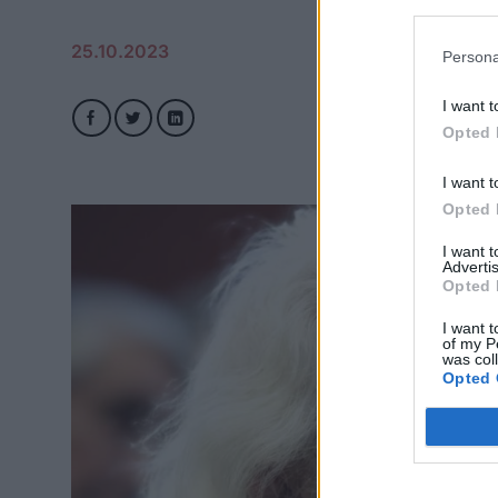
25.10.2023
Persona
I want t
Opted 
I want t
Opted 
I want 
Advertis
Opted 
I want t
of my P
was col
Opted 