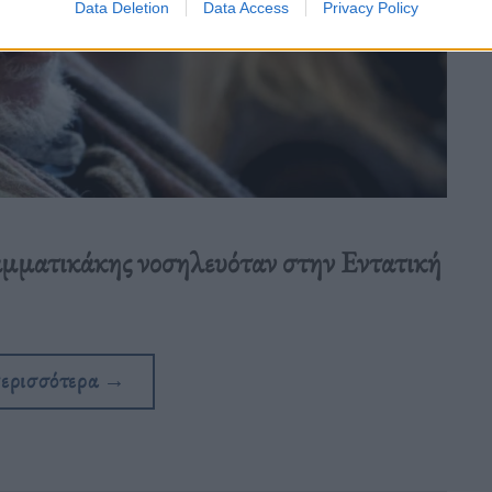
Data Deletion
Data Access
Privacy Policy
Γραμματικάκης νοσηλευόταν στην Εντατική
περισσότερα
→