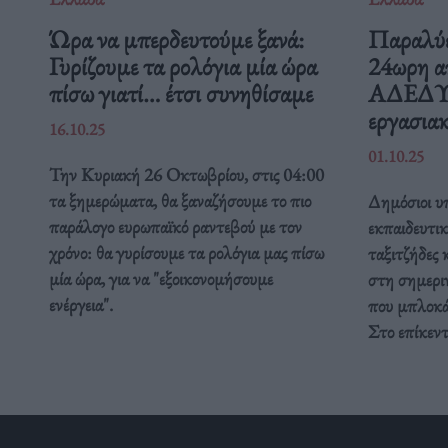
Ώρα να μπερδευτούμε ξανά:
Παραλύε
Γυρίζουμε τα ρολόγια μία ώρα
24ωρη α
πίσω γιατί… έτσι συνηθίσαμε
ΑΔΕΔΥ ε
εργασιακ
16.10.25
01.10.25
Την Κυριακή 26 Οκτωβρίου, στις 04:00
τα ξημερώματα, θα ξαναζήσουμε το πιο
Δημόσιοι υπ
παράλογο ευρωπαϊκό ραντεβού με τον
εκπαιδευτικ
χρόνο: θα γυρίσουμε τα ρολόγια μας πίσω
ταξιτζήδες 
μία ώρα, για να "εξοικονομήσουμε
στη σημερι
ενέργεια".
που μπλοκάρ
Στο επίκεν