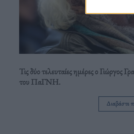
Τις δύο τελευταίες ημέρες ο Γιώργος 
του ΠαΓΝΗ.
Διαβάστε 