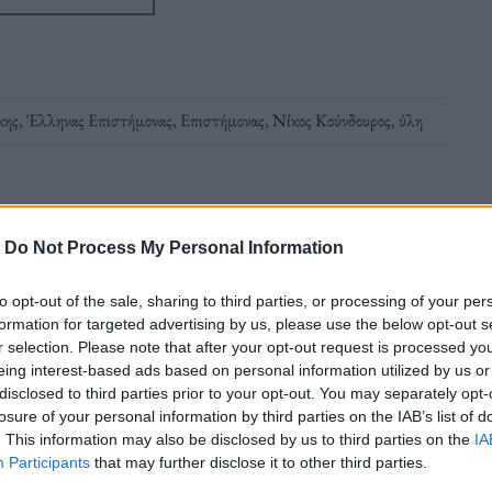
κης
,
Έλληνας Επιστήμονας
,
Επιστήμονας
,
Νίκος Κούνδουρος
,
ύλη
-
Do Not Process My Personal Information
to opt-out of the sale, sharing to third parties, or processing of your per
ιώργος Γραμματικάκης
formation for targeted advertising by us, please use the below opt-out s
r selection. Please note that after your opt-out request is processed y
eing interest-based ads based on personal information utilized by us or
disclosed to third parties prior to your opt-out. You may separately opt-
αμματικάκης νοσηλευόταν στην Εντατική του
losure of your personal information by third parties on the IAB’s list of
. This information may also be disclosed by us to third parties on the
IA
Participants
that may further disclose it to other third parties.