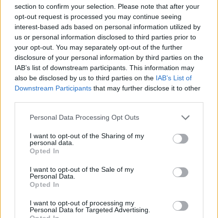
section to confirm your selection. Please note that after your
opt-out request is processed you may continue seeing
interest-based ads based on personal information utilized by
Ελλάδα
us or personal information disclosed to third parties prior to
Ώρα να μπερδευτούμε ξανά: Γυρίζουμε τα
your opt-out. You may separately opt-out of the further
disclosure of your personal information by third parties on the
ρολόγια μία ώρα πίσω γιατί… έτσι συνηθίσαμε
IAB’s list of downstream participants. This information may
also be disclosed by us to third parties on the
IAB’s List of
16.10.25
Downstream Participants
that may further disclose it to other
third parties.
Την Κυριακή 26 Οκτωβρίου, στις 04:00 τα ξημερώματα, θα
ξαναζήσουμε το πιο παράλογο ευρωπαϊκό ραντεβού με τον
Personal Data Processing Opt Outs
χρόνο: θα γυρίσουμε τα ρολόγια μας πίσω μία ώρα, για να
I want to opt-out of the Sharing of my
"εξοικονομήσουμε ενέργεια".
personal data.
Opted In
I want to opt-out of the Sale of my
Personal Data.
Opted In
I want to opt-out of processing my
Personal Data for Targeted Advertising.
Opted In