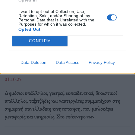
I want to opt-out of Collection, Use,
Retention, Sale, and/or Sharing of my
Personal Data that Is Unrelated with the
Purposes for which it was collected.
Opted Out
Ελλάδα
CONFIRM
Παραλύει η χώρα από τη 24ωρη απεργία
ΓΣΕΕ και ΑΔΕΔΥ ενάντια στο νέο εργασιακό
Data Deletion
Data Access
Privacy Policy
νομοσχέδιο
01.10.25
Δημόσιοι υπάλληλοι, γιατροί, εκπαιδευτικοί, δικαστικοί
υπάλληλοι, ταξιτζήδες και ναυτεργάτες συμμετέχουν στη
σημερινή πανελλαδική κινητοποίηση, που μπλοκάρει
μεταφορές και υπηρεσίες. Στο επίκεντρο των