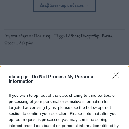
Διαβάστε περισσότερα
→
Δημοσιεύθηκε σε
Πολιτική
|
Tagged
Αδωνις Γεωργιάδης
,
Ρωσία
,
Φόρουμ Δελφών
Εφημερίδα
olafaq.gr -
Do Not Process My Personal
Information
If you wish to opt-out of the sale, sharing to third parties, or
7ο Φόρουμ Δελφών: «Το timing για την Ελλάδα παραμένει
processing of your personal or sensitive information for
targeted advertising by us, please use the below opt-out
θετικό» κατά τον επικεφαλής της BC Partners Ν.
section to confirm your selection. Please note that after your
Σταθόπουλο
opt-out request is processed you may continue seeing
interest-based ads based on personal information utilized by