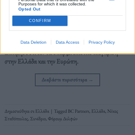
Purposes for which it was collected.
Opted Out
CONFIRM
Data Deletion
Data Access
Privacy Policy
Εκτίμησε ότι δεν θα υπάρξει επισιτιστική κρίση
στην Ελλάδα και την Ευρώπη.
Διαβάστε περισσότερα
→
Δημοσιεύθηκε σε
Ελλάδα
|
Tagged
BC Partners
,
Ελλάδα
,
Νίκος
Σταθόπουλος
,
Συνέδριο
,
Φόρουμ Δελφών