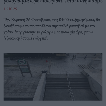
ρολόγια μία ώρα πίσω γιατί… έτσι συνηθίσαμε
16.10.25
Την Κυριακή 26 Οκτωβρίου, στις 04:00 τα ξημερώματα, θα
ξαναζήσουμε το πιο παράλογο ευρωπαϊκό ραντεβού με τον
χρόνο: θα γυρίσουμε τα ρολόγια μας πίσω μία ώρα, για να
"εξοικονομήσουμε ενέργεια".