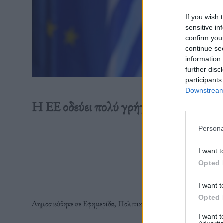
If you wish 
sensitive in
confirm you
continue se
information 
further disc
participants
Downstream 
Η ΕΕ οδεύει πολύ γρήγορα προς μια κο
Persona
Διαβάστε 
I want t
Opted 
I want t
Opted 
Δημοσιεύθηκε σε
Εφημερίδα
,
Πολιτική
|
Tagged
ευρωπαϊκος στρ
I want 
Advertis