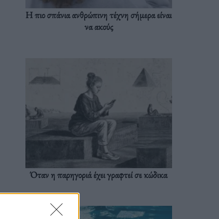
Η πιο σπάνια ανθρώπινη τέχνη σήμερα είναι
να ακούς
Όταν η παρηγοριά έχει γραφτεί σε κώδικα