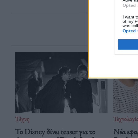
Opted 
I want t
of my P
was col
Opted 
Τέχνη
Τεχνολογί
Το Disney δίνει teaser για το
Νέα εφα