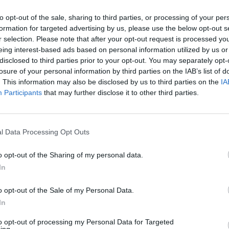
to opt-out of the sale, sharing to third parties, or processing of your per
formation for targeted advertising by us, please use the below opt-out s
r selection. Please note that after your opt-out request is processed y
eing interest-based ads based on personal information utilized by us or
disclosed to third parties prior to your opt-out. You may separately opt-
losure of your personal information by third parties on the IAB’s list of
. This information may also be disclosed by us to third parties on the
IA
Participants
that may further disclose it to other third parties.
ινή ταυτότητα άμυνας και ασφάλειας.
l Data Processing Opt Outs
περισσότερα
→
o opt-out of the Sharing of my personal data.
In
o opt-out of the Sale of my Personal Data.
In
ατος
,
Μαργαρίτης Σχοινάς
,
Φόρουμ Δελφών
to opt-out of processing my Personal Data for Targeted
ing.