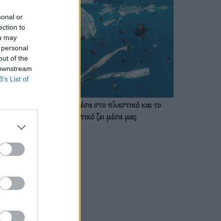
sonal or
ection to
ou may
 personal
out of the
 downstream
B’s List of
Ζούμε ήδη μέσα στο πλαστικό και το
πλαστικό ζει μέσα μας