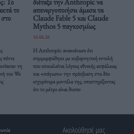
ς: Το
διέταξε την Anthropic να
ακτά το
απενεργοποιήσει άμεσα τα
 στο
Claude Fable 5 και Claude
Mythos 5 παγκοσμίως
16.06.26
ες
Η Anthropic ανακοίνωσε ότι
ς πέντε
συμμορφώθηκε με κυβερνητική εντολή
υσίασαν τη
που επικαλείται λόγους εθνικής ασφάλειας
νή του We
και «πάγωσε» την πρόσβαση στα δύο
ις
ισχυρότερα μοντέλα της, υποστηρίζοντας
ότι το μέτρο είναι δυσαν
Ακολούθησέ μας
νωνία