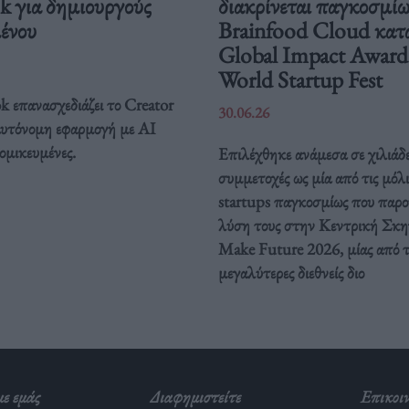
k για δημιουργούς
διακρίνεται παγκοσμίω
ένου
Brainfood Cloud κατ
Global Impact Award
World Startup Fest
k επανασχεδιάζει το Creator
30.06.26
αυτόνομη εφαρμογή με AI
ομικευμένες.
Επιλέχθηκε ανάμεσα σε χιλιάδ
συμμετοχές ως μία από τις μόλι
startups παγκοσμίως που παρο
λύση τους στην Κεντρική Σκη
Make Future 2026, μίας από τ
μεγαλύτερες διεθνείς διο
με εμάς
Διαφημιστείτε
Επικοι