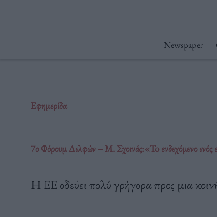
Μετάβαση
στο
περιεχόμενο
Newspaper
Εφημερίδα
7ο Φόρουμ Δελφών – Μ. Σχοινάς:«To ενδεχόμενο ενός ευ
Η ΕΕ οδεύει πολύ γρήγορα προς μια κοιν