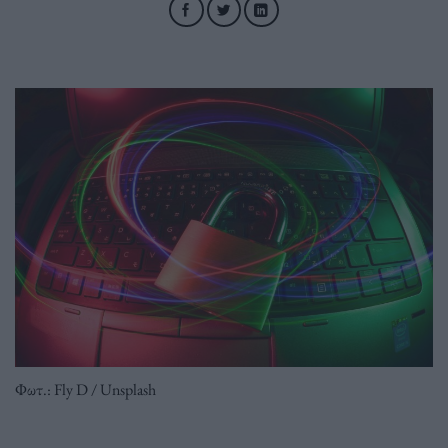
Φωτ.: Fly D / Unsplash