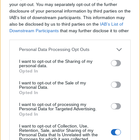
your opt-out. You may separately opt-out of the further
disclosure of your personal information by third parties on the
Δημοσιεύθηκε σε
Τεχνολογία
|
Tagged
email
,
gov.gr
,
phishing
,
Ενιαία
IAB’s list of downstream participants. This information may
Ψηφιακή Πύλη Δημοσίου
,
Οδηγίες
,
παραπλανητικά μηνύματα
also be disclosed by us to third parties on the
IAB’s List of
Downstream Participants
that may further disclose it to other
third parties.
Personal Data Processing Opt Outs
Εφημερίδα
I want to opt-out of the Sharing of my
personal data.
Opted In
I want to opt-out of the Sale of my
Προσοχή στα email από «αληθοφανείς» αποστολείς – Τι είναι
Personal Data.
Opted In
τα μηνύματα phishing
I want to opt-out of processing my
Personal Data for Targeted Advertising.
Opted In
Τι πρέπει να προσέξετε με τα
παραπλανητικά μηνύματα που
I want to opt-out of Collection, Use,
Retention, Sale, and/or Sharing of my
Personal Data that Is Unrelated with the
αποστέλονται σε email, κινητά και social
Purposes for which it was collected.