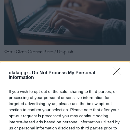
Φωτ.: Glenn Carstens Peters / Unsplash
Ειδικότερα, αποστέλλονται ψευδή μηνύματα σε
olafaq.gr -
Do Not Process My Personal
Information
πολίτες, τα οποία προσομοιώνουν αίτημα από το
gov.gr, που καλούν τους πολίτες να δουν έγγραφο
If you wish to opt-out of the sale, sharing to third parties, or
που έχει αναρτηθεί στην προσωπική τους θυρίδα.
processing of your personal or sensitive information for
targeted advertising by us, please use the below opt-out
section to confirm your selection. Please note that after your
Διαβάστε περισσότερα
→
opt-out request is processed you may continue seeing
interest-based ads based on personal information utilized by
us or personal information disclosed to third parties prior to