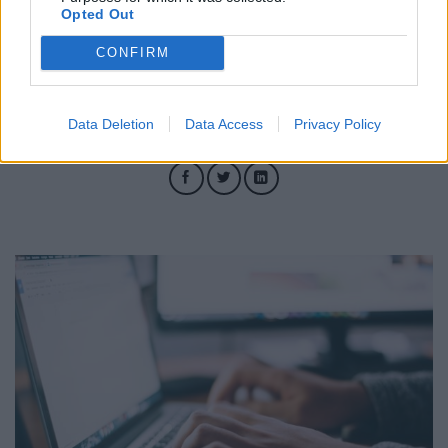
Opted Out
media.
CONFIRM
13.08.2023
Data Deletion
Data Access
Privacy Policy