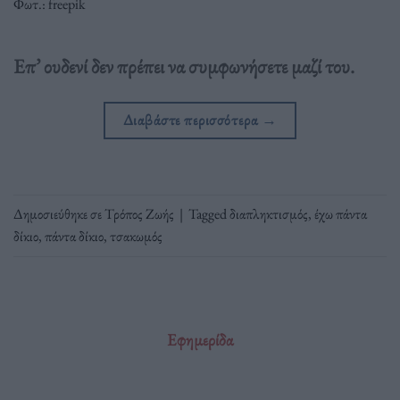
Φωτ.: freepik
Επ’ ουδενί δεν πρέπει να συμφωνήσετε μαζί του.
Διαβάστε περισσότερα
→
Δημοσιεύθηκε σε
Τρόπος Ζωής
|
Tagged
διαπληκτισμός
,
έχω πάντα
δίκιο
,
πάντα δίκιο
,
τσακωμός
Εφημερίδα