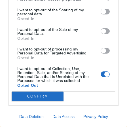
Ελλάδα
I want to opt-out of the Sharing of my
personal data.
Ώρα να μπερδευτούμε ξανά: Γυρίζουμε τα
Opted In
ρολόγια μία ώρα πίσω γιατί… έτσι συνηθίσαμε
I want to opt-out of the Sale of my
Personal Data.
16.10.25
Opted In
Την Κυριακή 26 Οκτωβρίου, στις 04:00 τα ξημερώματα, θα
I want to opt-out of processing my
Personal Data for Targeted Advertising.
ξαναζήσουμε το πιο παράλογο ευρωπαϊκό ραντεβού με τον
Opted In
χρόνο: θα γυρίσουμε τα ρολόγια μας πίσω μία ώρα, για να
I want to opt-out of Collection, Use,
"εξοικονομήσουμε ενέργεια".
Retention, Sale, and/or Sharing of my
Personal Data that Is Unrelated with the
Purposes for which it was collected.
Opted Out
CONFIRM
Data Deletion
Data Access
Privacy Policy