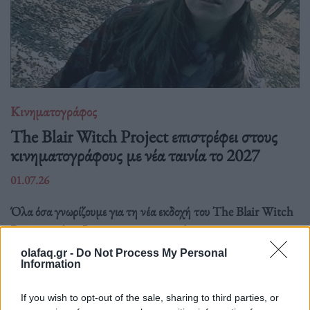
Κινηματογράφος
The Blair Witch Project επιστρέφει στους
κινηματογράφους με νέα ταινία το 2027
01.07.26
Όλα όσα γνωρίζουμε για τη νέα εκδοχή του The Blair Witch
Project από τη Lionsgate: ημερομηνία
olafaq.gr -
Do Not Process My Personal
Information
If you wish to opt-out of the sale, sharing to third parties, or