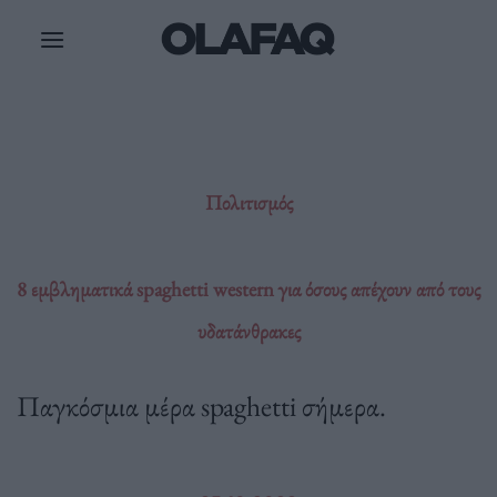
Μετάβαση
στο
περιεχόμενο
Πολιτισμός
8 εμβληματικά spaghetti western για όσους απέχουν από τους
υδατάνθρακες
Παγκόσμια μέρα spaghetti σήμερα.