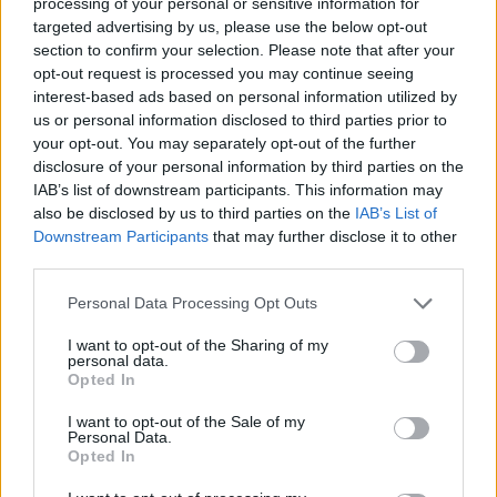
processing of your personal or sensitive information for
targeted advertising by us, please use the below opt-out
section to confirm your selection. Please note that after your
opt-out request is processed you may continue seeing
interest-based ads based on personal information utilized by
us or personal information disclosed to third parties prior to
your opt-out. You may separately opt-out of the further
disclosure of your personal information by third parties on the
IAB’s list of downstream participants. This information may
Κινηματογράφος
also be disclosed by us to third parties on the
IAB’s List of
“Victory”: Το αντιφασιστικό ποδοσφαιρικό
Downstream Participants
that may further disclose it to other
third parties.
έπος του John Huston μοιάζει πιο επίκαιρο
από ποτέ
Personal Data Processing Opt Outs
22.06.26
I want to opt-out of the Sharing of my
personal data.
Opted In
Μια επιστροφή στο "Victory" του John Huston
αποκαλύπτει πώς ένα κλασικό, «έντιμο» πολεμικό-αθλητικό
I want to opt-out of the Sale of my
Personal Data.
δράμα για αιχμαλώτους και προπαγάνδα αποκτά σήμερα πιο
Opted In
σκοτεινές και πολιτικές αναγνώσεις.