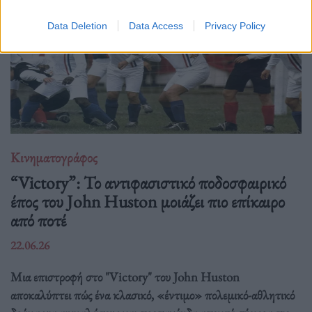
Data Deletion
Data Access
Privacy Policy
Κινηματογράφος
“Victory”: Το αντιφασιστικό ποδοσφαιρικό
έπος του John Huston μοιάζει πιο επίκαιρο
από ποτέ
22.06.26
Μια επιστροφή στο "Victory" του John Huston
αποκαλύπτει πώς ένα κλασικό, «έντιμο» πολεμικό-αθλητικό