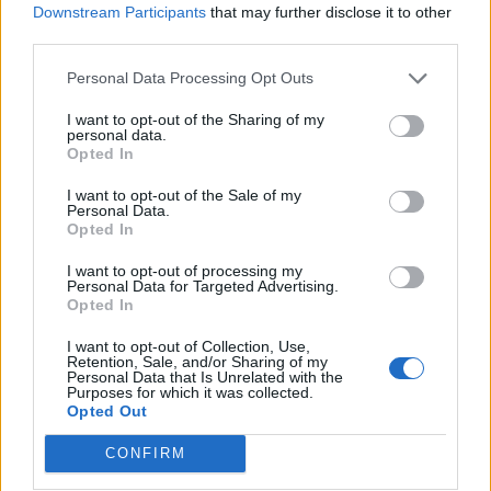
Downstream Participants
that may further disclose it to other
third parties.
Personal Data Processing Opt Outs
I want to opt-out of the Sharing of my
personal data.
Opted In
I want to opt-out of the Sale of my
Personal Data.
Κινηματογράφος
Opted In
The Blair Witch Project επιστρέφει στους
I want to opt-out of processing my
κινηματογράφους με νέα ταινία το 2027
Personal Data for Targeted Advertising.
Opted In
01.07.26
I want to opt-out of Collection, Use,
Retention, Sale, and/or Sharing of my
Personal Data that Is Unrelated with the
Όλα όσα γνωρίζουμε για τη νέα εκδοχή του The Blair Witch
Purposes for which it was collected.
Project από τη Lionsgate: ημερομηνία
Opted Out
CONFIRM