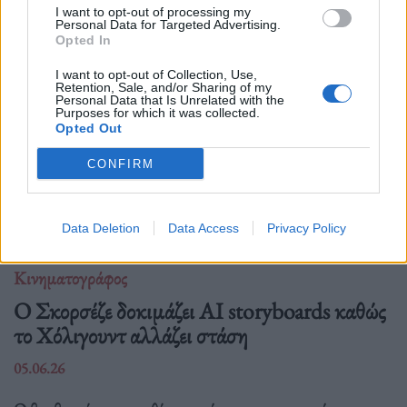
σκοτεινές και πολιτικές αναγνώσεις.
I want to opt-out of processing my
Personal Data for Targeted Advertising.
Opted In
I want to opt-out of Collection, Use,
Retention, Sale, and/or Sharing of my
Personal Data that Is Unrelated with the
Purposes for which it was collected.
Opted Out
CONFIRM
Data Deletion
Data Access
Privacy Policy
Κινηματογράφος
Ο Σκορσέζε δοκιμάζει AI storyboards καθώς
το Χόλιγουντ αλλάζει στάση
05.06.26