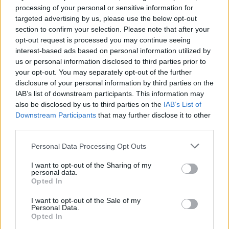
processing of your personal or sensitive information for
targeted advertising by us, please use the below opt-out
section to confirm your selection. Please note that after your
opt-out request is processed you may continue seeing
interest-based ads based on personal information utilized by
us or personal information disclosed to third parties prior to
your opt-out. You may separately opt-out of the further
disclosure of your personal information by third parties on the
IAB’s list of downstream participants. This information may
Κινηματογράφος
also be disclosed by us to third parties on the
IAB’s List of
Downstream Participants
that may further disclose it to other
“Victory”: Το αντιφασιστικό ποδοσφαιρικό
third parties.
έπος του John Huston μοιάζει πιο επίκαιρο
Personal Data Processing Opt Outs
από ποτέ
I want to opt-out of the Sharing of my
22.06.26
personal data.
Opted In
Μια επιστροφή στο "Victory" του John Huston
I want to opt-out of the Sale of my
αποκαλύπτει πώς ένα κλασικό, «έντιμο» πολεμικό-αθλητικό
Personal Data.
Opted In
δράμα για αιχμαλώτους και προπαγάνδα αποκτά σήμερα πιο