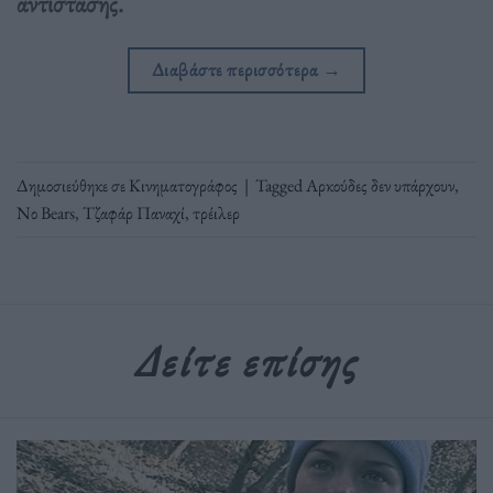
αντίστασης.
Διαβάστε περισσότερα
→
Δημοσιεύθηκε σε
Κινηματογράφος
|
Tagged
Αρκούδες δεν υπάρχουν
,
Νο Bears
,
Τζαφάρ Παναχί
,
τρέιλερ
Δείτε επίσης