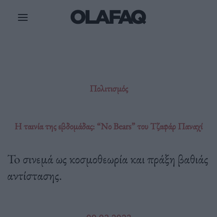
Μετάβαση
στο
περιεχόμενο
Πολιτισμός
Η ταινία της εβδομάδας: “Νο Bears” του Τζαφάρ Παναχί
To σινεμά ως κοσμοθεωρία και πράξη βαθιάς
αντίστασης.