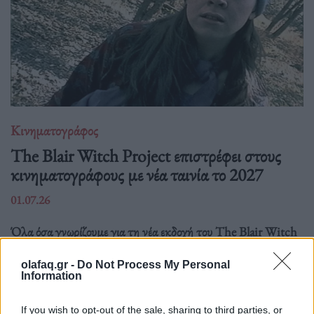
Κινηματογράφος
The Blair Witch Project επιστρέφει στους
κινηματογράφους με νέα ταινία το 2027
01.07.26
Όλα όσα γνωρίζουμε για τη νέα εκδοχή του The Blair Witch
Project από τη Lionsgate: ημερομηνία
olafaq.gr -
Do Not Process My Personal
Information
If you wish to opt-out of the sale, sharing to third parties, or