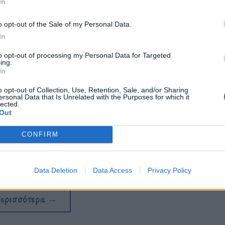
In
o opt-out of the Sale of my Personal Data.
In
to opt-out of processing my Personal Data for Targeted
ing.
In
o opt-out of Collection, Use, Retention, Sale, and/or Sharing
ersonal Data that Is Unrelated with the Purposes for which it
lected.
Out
CONFIRM
 ενός παιδιού του 17ου αιώνα που
δι σε ένα μεσαιωνικό νεκροταφείο.
Data Deletion
Data Access
Privacy Policy
περισσότερα
→