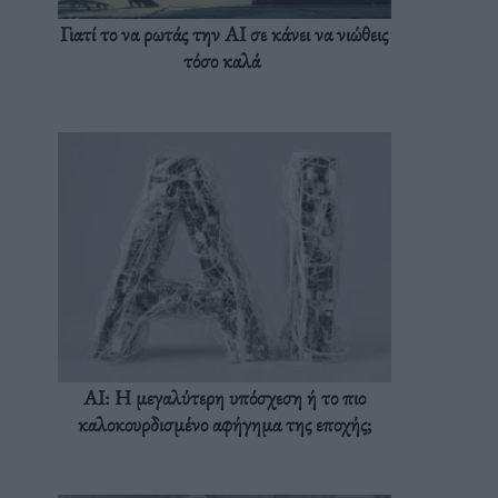
Γιατί το να ρωτάς την AI σε κάνει να νιώθεις
τόσο καλά
AI: Η μεγαλύτερη υπόσχεση ή το πιο
καλοκουρδισμένο αφήγημα της εποχής;