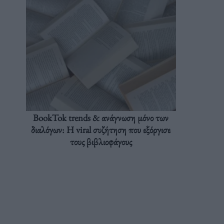
BookTok trends & ανάγνωση μόνο των
διαλόγων: Η viral συζήτηση που εξόργισε
τους βιβλιοφάγους