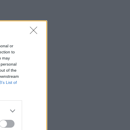
sonal or
ection to
ou may
 personal
out of the
 downstream
B’s List of