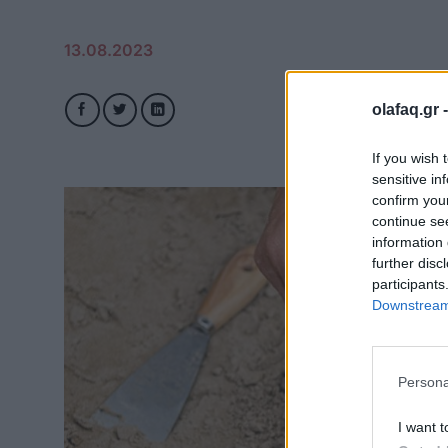
13.08.2023
olafaq.gr 
If you wish 
sensitive in
confirm you
continue se
information 
further disc
participants
Downstream 
Persona
I want t