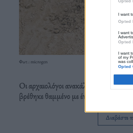
Opted 
I want t
Opted 
I want 
Advertis
Opted 
I want t
of my P
Φωτ.: microgen
was col
Opted 
Οι αρχαιολόγοι ανακάλυψαν τα λείψανα
βρέθηκε θαμμένο με ένα λουκέτο στο πό
Διαβάστε 