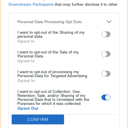
Downstream Participants
that may further disclose it to other
third parties.
Personal Data Processing Opt Outs
I want to opt-out of the Sharing of my
Δύο ιδιαίτερες εκδηλώσεις γαστρονομίας και
personal data.
Opted In
μουσικής.
I want to opt-out of the Sale of my
Personal Data.
Opted In
Διαβάστε περισσότερα
→
I want to opt-out of processing my
Personal Data for Targeted Advertising.
Opted In
I want to opt-out of Collection, Use,
Δημοσιεύθηκε σε
Τέχνη
|
Tagged
This is Athens City Festival
,
Αρχαία
Retention, Sale, and/or Sharing of my
Personal Data that Is Unrelated with the
Διατροφή
,
Γευσιγνωσία
,
Μουσείο Ακρόπολης
,
Οινογνωσία
,
Φεστιβάλ
Purposes for which it was collected.
Opted Out
CONFIRM