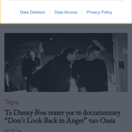
Δείτε επίσης
Data Deletion
Data Access
Privacy Policy
Τέχνη
Το Disney δίνει teaser για το documentary
“Don’t Look Back in Anger” των Oasis
07.07.26