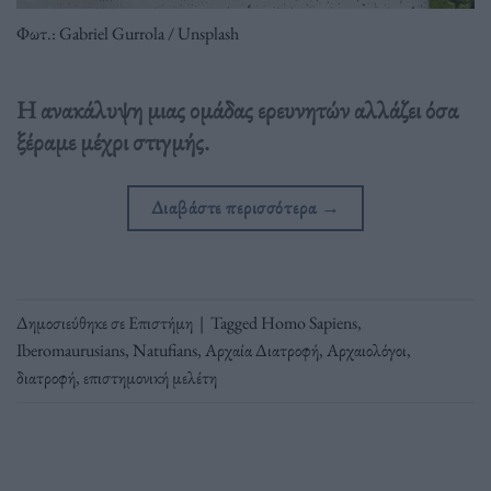
Φωτ.: Gabriel Gurrola / Unsplash
Η ανακάλυψη μιας ομάδας ερευνητών αλλάζει όσα
ξέραμε μέχρι στιγμής.
Διαβάστε περισσότερα
→
Δημοσιεύθηκε σε
Επιστήμη
|
Tagged
Homo Sapiens
,
Iberomaurusians
,
Natufians
,
Αρχαία Διατροφή
,
Αρχαιολόγοι
,
διατροφή
,
επιστημονική μελέτη