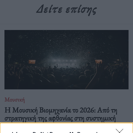
Δείτε επίσης
Μουσική
Η Μουσική Βιομηχανία το 2026: Από τη
στρατηγική της αφθονίας στη συστημική
εντροπία