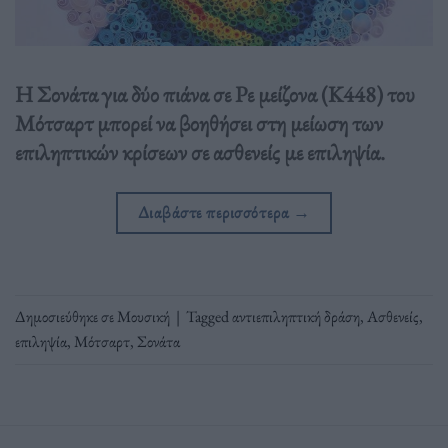
Η Σονάτα για δύο πιάνα σε Ρε μείζονα (K448) του
Μότσαρτ μπορεί να βοηθήσει στη μείωση των
επιληπτικών κρίσεων σε ασθενείς με επιληψία.
Διαβάστε περισσότερα
→
Δημοσιεύθηκε σε
Μουσική
|
Tagged
αντιεπιληπτική δράση
,
Ασθενείς
,
επιληψία
,
Μότσαρτ
,
Σονάτα