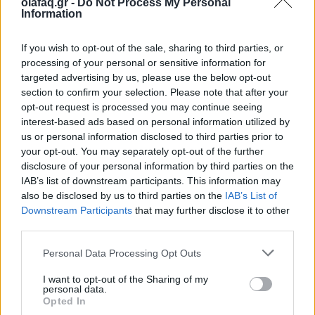
olafaq.gr -
Do Not Process My Personal
26.05.26
Information
Καθώς η μουσική αγορά του 2026 επιταχύνει με εκρηκτικές
If you wish to opt-out of the sale, sharing to third parties, or
κυκλοφορίες και AI uploads, όλο και περισσότερες εταιρείες
processing of your personal or sensitive information for
αντιμετωπίζουν υπερφόρτωση δεδομένων, αλλά, σύμφωνα με
targeted advertising by us, please use the below opt-out
section to confirm your selection. Please note that after your
τον Matt Jacoby, λύσεις υπάρχο
opt-out request is processed you may continue seeing
interest-based ads based on personal information utilized by
us or personal information disclosed to third parties prior to
your opt-out. You may separately opt-out of the further
disclosure of your personal information by third parties on the
IAB’s list of downstream participants. This information may
also be disclosed by us to third parties on the
IAB’s List of
Downstream Participants
that may further disclose it to other
third parties.
Personal Data Processing Opt Outs
I want to opt-out of the Sharing of my
personal data.
Opted In
Μουσική