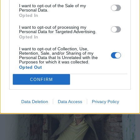
Η Anna von Hausswolff στο Release
I want to opt-out of the Sale of my
Personal Data.
Athens 2026 για μια λειτουργία σκοταδιού
Opted In
και ομορφιάς
I want to opt-out of processing my
Personal Data for Targeted Advertising.
21.05.26
Opted In
Με αφορμή την εμφάνισή της στο Release Athens 2026,
I want to opt-out of Collection, Use,
Retention, Sale, and/or Sharing of my
εξερευνούμε τον σκοτεινό και καθηλωτικό κόσμο της Anna
Personal Data that Is Unrelated with the
Purposes for which it was collected.
von Hausswolff, από το "Dead Magic" μέχρι το τελευταίο
Opted Out
της gothic art-pop σύμπαν.
CONFIRM
Data Deletion
Data Access
Privacy Policy