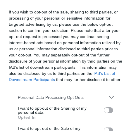
του K448 σε διάφορες λειτουργίες και διαταραχές
If you wish to opt-out of the sale, sharing to third parties, or
του εγκεφάλου, συμπεριλαμβανομένης της
processing of your personal or sensitive information for
targeted advertising by us, please use the below opt-out
επιληψίας.
section to confirm your selection. Please note that after your
opt-out request is processed you may continue seeing
interest-based ads based on personal information utilized by
us or personal information disclosed to third parties prior to
Οι συγγραφείς είπαν ότι αυτή η μελέτη είναι η
your opt-out. You may separately opt-out of the further
πρώτη που κατακερματίζει τις παρατηρήσεις με
disclosure of your personal information by third parties on the
IAB’s list of downstream participants. This information may
βάση τη δομή του τραγουδιού, το οποίο περιέγραψαν
also be disclosed by us to third parties on the
IAB’s List of
Downstream Participants
that may further disclose it to other
ως
«
οργανωμένο με αντίθεση μελωδικών θεμάτων,
third parties.
το καθένα με τη δική του υποκείμενη αρμονία».
Personal Data Processing Opt Outs
I want to opt-out of the Sharing of my
personal data.
Opted In
Η μελέτη ση
μειώνει ότι οι περαιτέρω δοκιμές θα
I want to opt-out of the Sale of my