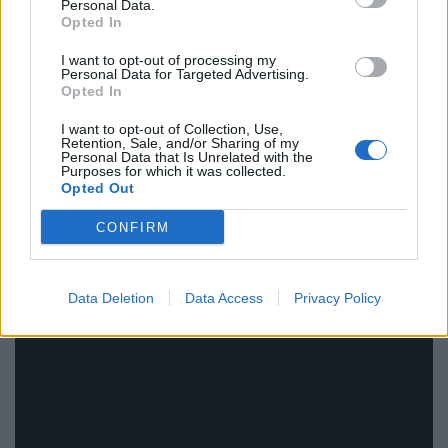
Personal Data.
μπορούσαν να χρησιμοποιήσουν και άλλα
Opted In
προσεκτικά επιλεγμένα μουσικά έργα για σύγκριση
I want to opt-out of processing my
Personal Data for Targeted Advertising.
ώστε να προσδιορίσουν περαιτέρω τη θεραπευτική
Opted In
επίδραση της σονάτας.
I want to opt-out of Collection, Use,
Retention, Sale, and/or Sharing of my
Personal Data that Is Unrelated with the
Purposes for which it was collected.
Opted Out
CONFIRM
Data Deletion
Data Access
Privacy Policy