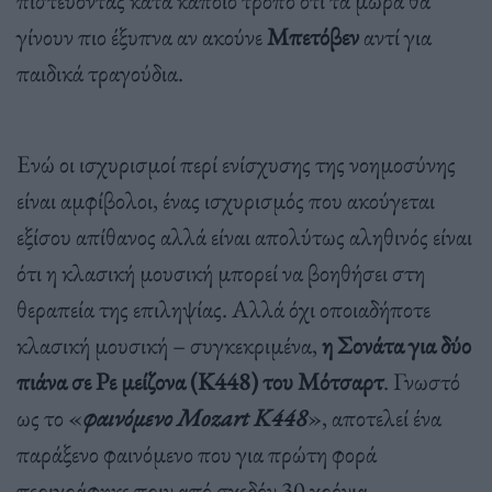
γίνουν πιο έξυπνα αν ακούνε
Μπετόβεν
αντί για
παιδικά τραγούδια.
Ενώ οι ισχυρισμοί περί ενίσχυσης της νοημοσύνης
είναι αμφίβολοι, ένας ισχυρισμός που ακούγεται
εξίσου απίθανος αλλά είναι απολύτως αληθινός είναι
ότι η κλασική μουσική μπορεί να βοηθήσει στη
θεραπεία της επιληψίας. Αλλά όχι οποιαδήποτε
κλασική μουσική – συγκεκριμένα,
η Σονάτα για δύο
πιάνα σε Ρε μείζονα (K448) του Μότσαρτ
. Γνωστό
ως το «
φαινόμενο Mozart K448
», αποτελεί ένα
παράξενο φαινόμενο που για πρώτη φορά
περιγράφηκε πριν από σχεδόν 30 χρόνια.