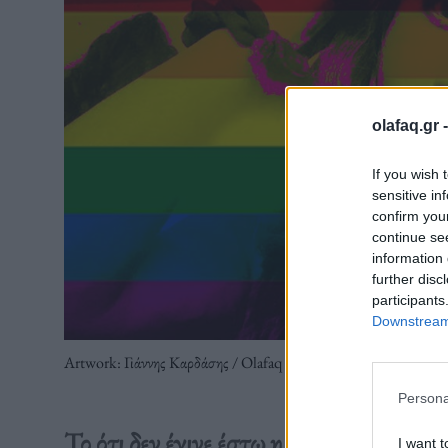
olafaq.gr 
If you wish 
sensitive in
confirm you
continue se
information 
further disc
participants
Downstream 
Αrtwork: Γιάννης Καρδάσης / Olafaq
Persona
Το ότι δεν έγινε έστω η στοιχειώδης έρ
I want t