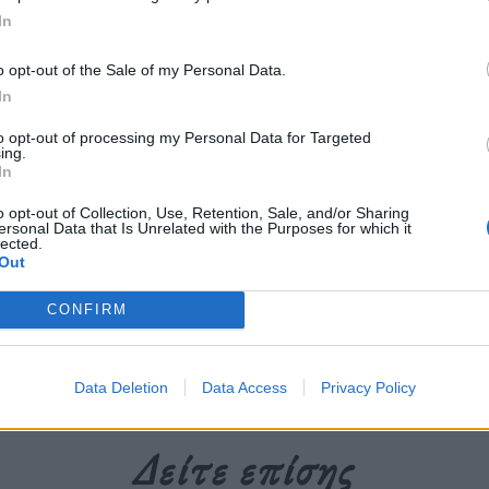
In
 ήταν σαν μια εκ νέου δολοφονία του
ναγνωρίζεται το δικαίωμά της στον
o opt-out of the Sale of my Personal Data.
In
to opt-out of processing my Personal Data for Targeted
ing.
In
περισσότερα
→
o opt-out of Collection, Use, Retention, Sale, and/or Sharing
ersonal Data that Is Unrelated with the Purposes for which it
lected.
Out
CONFIRM
νας
,
Άννα Ιβάνκα
,
δικαιώματα τρανς ατόμων
,
Δολοφονία
Data Deletion
Data Access
Privacy Policy
Δείτε επίσης