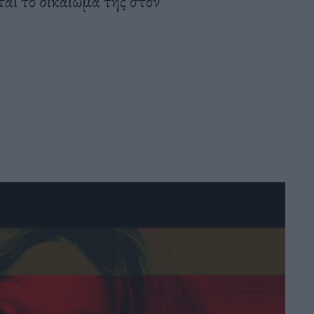
ται το δικαίωμά της στον