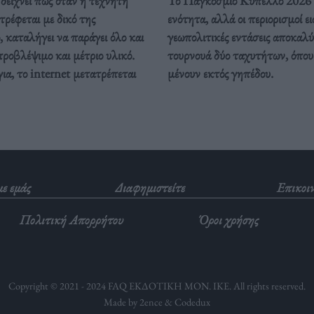
δείχνει πως όταν η τεχνητή
Το Παγκόσμιο Κύπελλο 2026 
ρέφεται με δικό της
ενότητα, αλλά οι περιορισμοί ει
, καταλήγει να παράγει όλο και
γεωπολιτικές εντάσεις αποκαλ
προβλέψιμο και μέτριο υλικό.
τουρνουά δύο ταχυτήτων, όπου 
ια, το internet μετατρέπεται
μένουν εκτός γηπέδου.
με εμάς
Διαφημιστείτε
Επικοι
Πολιτική Απορρήτου
Όροι χρήσης
Copyright © 2021 - 2024 FAQ ΕΚΔΟΤΙΚΗ ΜΟΝ. ΙΚΕ. All rights reserved.
Made by 2ence &
Codedux