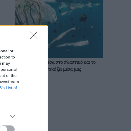
sonal or
ection to
Ζούμε ήδη μέσα στο πλαστικό και το
ou may
πλαστικό ζει μέσα μας
 personal
out of the
 downstream
B’s List of