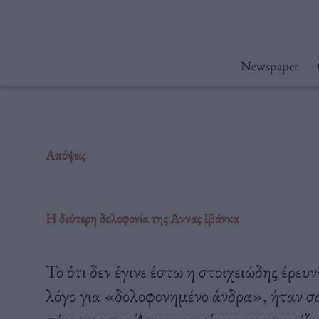
Μετάβαση
στο
περιεχόμενο
Newspaper
Απόψεις
Η δεύτερη δολοφονία της Άννας Ιβάνκα
Το ότι δεν έγινε έστω η στοιχειώδης έρευ
λόγο για «δολοφονημένο άνδρα», ήταν σα