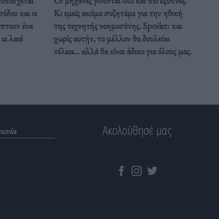
υπόσχεται
Οι μηχανές γίνονται όλο και πιο έξυπνες.
σόδου και οι
Κι εμείς ακόμα συζητάμε για την ηθική
ύπτουν ένα
της τεχνητής νοημοσύνης. Spoiler: και
οι λαοί
χωρίς αυτήν, το μέλλον θα δουλεύει
τέλεια... αλλά θα είναι άδικο για όλους μας.
Ακολούθησέ μας
νωνία