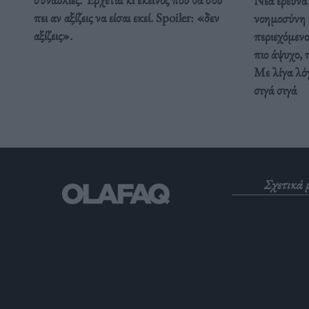
Νέα έρευνα 
πει αν αξίζεις να είσαι εκεί. Spoiler: «δεν
νοημοσύνη τ
αξίζεις».
περιεχόμενο
πιο άψυχο, 
Με λίγα λόγ
σιγά σιγά
Σχετικά 