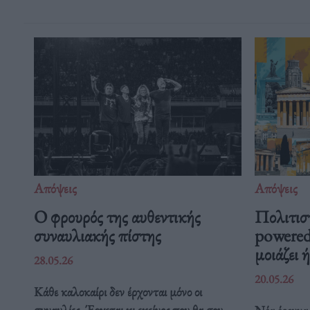
Απόψεις
Απόψεις
O φρουρός της αυθεντικής
Πολιτισ
συναυλιακής πίστης
powered
μοιάζει 
28.05.26
20.05.26
Κάθε καλοκαίρι δεν έρχονται μόνο οι
συναυλίες. Έρχεται κι εκείνος που θα σου