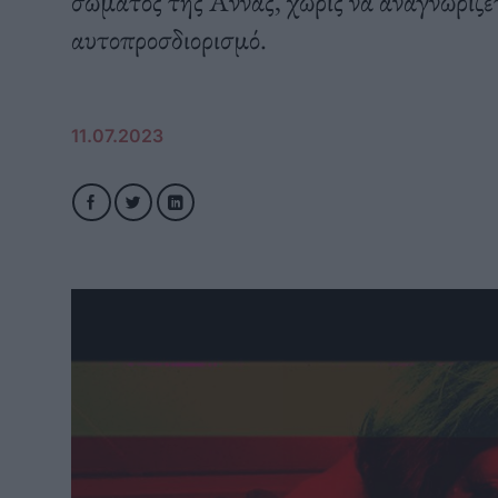
σώματος της Άννας, χωρίς να αναγνωρίζε
αυτοπροσδιορισμό.
11.07.2023