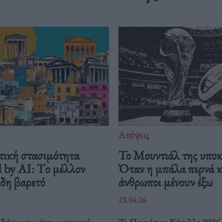
Απόψεις
τική στασιμότητα
Το Μουντιάλ της υποκ
 by AI: Tο μέλλον
Όταν η μπάλα περνά κα
ήδη βαρετό
άνθρωποι μένουν έξω
23.04.26