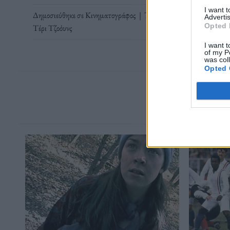
I want 
Δημοσιεύθηκε σε
Κινηματογράφος
|
Tagged
Always look on the b
Advertis
Opted 
Τέρι Τζοόυνς
I want t
of my P
was col
Opted 