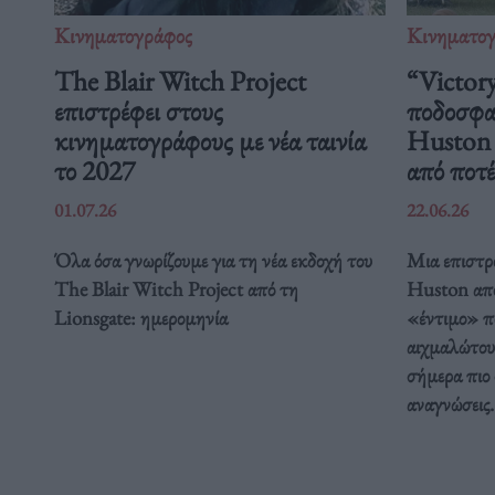
Κινηματογράφος
Κινηματο
The Blair Witch Project
“Victory
επιστρέφει στους
ποδοσφαι
κινηματογράφους με νέα ταινία
Huston μ
το 2027
από ποτέ
01.07.26
22.06.26
Όλα όσα γνωρίζουμε για τη νέα εκδοχή του
Μια επιστρ
The Blair Witch Project από τη
Huston απο
Lionsgate: ημερομηνία
«έντιμο» π
αιχμαλώτου
σήμερα πιο 
αναγνώσεις.