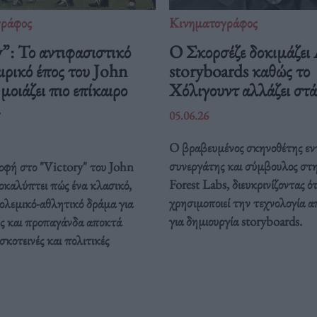
γράφος
Κινηματογράφος
”: Το αντιφασιστικό
Ο Σκορσέζε δοκιμάζει
ρικό έπος του John
storyboards καθώς το
οιάζει πιο επίκαιρο
Χόλιγουντ αλλάζει στ
05.06.26
Ο βραβευμένος σκηνοθέτης εν
συνεργάτης και σύμβουλος στ
οφή στο "Victory" του John
Forest Labs, διευκρινίζοντας ότ
καλύπτει πώς ένα κλασικό,
χρησιμοποιεί την τεχνολογία α
ολεμικό-αθλητικό δράμα για
για δημιουργία storyboards.
ς και προπαγάνδα αποκτά
σκοτεινές και πολιτικές