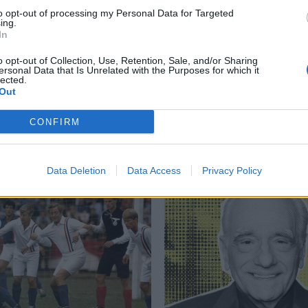
to opt-out of processing my Personal Data for Targeted
right side of life
,
Life of Brian
,
Κινηματογράφος
,
Μόντι Πάιθον
,
ing.
In
o opt-out of Collection, Use, Retention, Sale, and/or Sharing
ersonal Data that Is Unrelated with the Purposes for which it
lected.
Out
Δείτε επίσης
CONFIRM
Data Deletion
Data Access
Privacy Policy