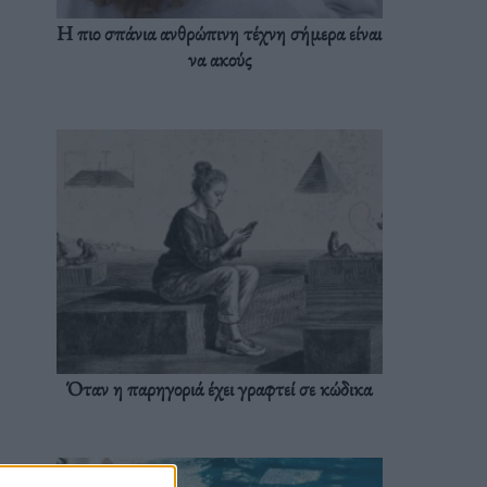
Η πιο σπάνια ανθρώπινη τέχνη σήμερα είναι
να ακούς
Όταν η παρηγοριά έχει γραφτεί σε κώδικα