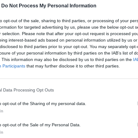
-
Do Not Process My Personal Information
to opt-out of the sale, sharing to third parties, or processing of your per
formation for targeted advertising by us, please use the below opt-out s
r selection. Please note that after your opt-out request is processed y
eing interest-based ads based on personal information utilized by us or
disclosed to third parties prior to your opt-out. You may separately opt-
losure of your personal information by third parties on the IAB’s list of
. This information may also be disclosed by us to third parties on the
IA
Participants
that may further disclose it to other third parties.
ς είναι βλάσφημες. Το «Ένας Προφήτης
αι πριν από όλα αυτά, ένα Ευαγγέλιο.
l Data Processing Opt Outs
o opt-out of the Sharing of my personal data.
περισσότερα
→
In
o opt-out of the Sale of my Personal Data.
In