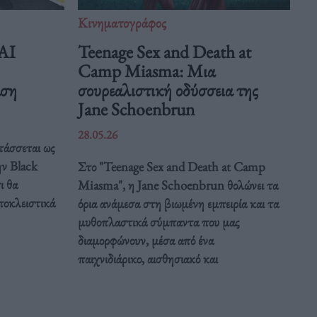
Κινηματογράφος
 AI
Teenage Sex and Death at
Camp Miasma: Μια
άση
σουρεαλιστική οδύσσεια της
Jane Schoenbrun
28.05.26
τάσσεται ως
ην Black
Στο "Teenage Sex and Death at Camp
ι θα
Miasma", η Jane Schoenbrun θολώνει τα
ποκλειστικά
όρια ανάμεσα στη βιωμένη εμπειρία και τα
μυθοπλαστικά σύμπαντα που μας
διαμορφώνουν, μέσα από ένα
παιχνιδιάρικο, αισθησιακό και