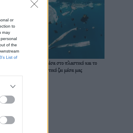
sonal or
ection to
ou may
 personal
out of the
 downstream
B’s List of
Ζούμε ήδη μέσα στο πλαστικό και το
πλαστικό ζει μέσα μας