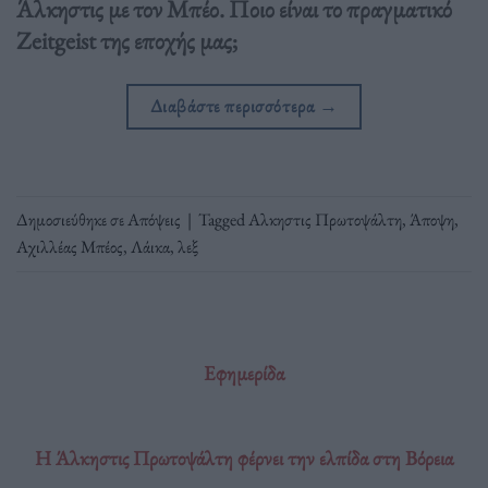
Άλκηστις με τον Μπέο. Ποιο είναι το πραγματικό
Zeitgeist της εποχής μας;
Διαβάστε περισσότερα
→
Δημοσιεύθηκε σε
Απόψεις
|
Tagged
Αλκηστις Πρωτοψάλτη
,
Άποψη
,
Αχιλλέας Μπέος
,
Λάικα
,
λεξ
Εφημερίδα
Η Άλκηστις Πρωτοψάλτη φέρνει την ελπίδα στη Βόρεια