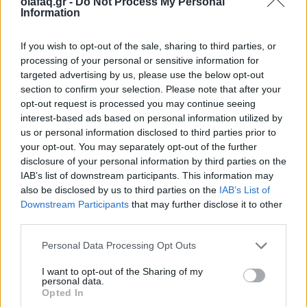
olafaq.gr -
Do Not Process My Personal
Information
If you wish to opt-out of the sale, sharing to third parties, or
processing of your personal or sensitive information for
Πολιτισμός
targeted advertising by us, please use the below opt-out
section to confirm your selection. Please note that after your
opt-out request is processed you may continue seeing
interest-based ads based on personal information utilized by
Άλκηστις Πρωτοψάλτη: «Η Μελίνα άφησε το αποτύπωμά
us or personal information disclosed to third parties prior to
your opt-out. You may separately opt-out of the further
της για πάντα»
disclosure of your personal information by third parties on the
IAB’s list of downstream participants. This information may
also be disclosed by us to third parties on the
IAB’s List of
Με αφορμή το ξεχωριστό μουσικό αφιέρωμα
Downstream Participants
that may further disclose it to other
στη γυναίκα σύμβολο που άφησε εποχή για
third parties.
το σθένος και την αγάπη της για τον
Personal Data Processing Opt Outs
πολιτισμό της Ελλάδας.
I want to opt-out of the Sharing of my
personal data.
Opted In