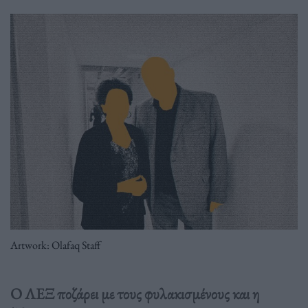
Artwork: Olafaq Staff
Ο ΛΕΞ ποζάρει με τους φυλακισμένους και η