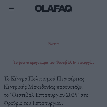
Μετάβαση
στο
περιεχόμενο
Events
Το φετινό πρόγραμμα του Φεστιβάλ Επταπυργίου
Το Κέντρο Πολιτισμού Περιφέρειας
Κεντρικής Μακεδονίας παρουσιάζει
το "Φεστιβάλ Επταπυργίου 2025" στο
Φρούριο του Επταπυργίου.