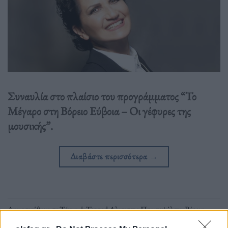
Συναυλία στο πλαίσιο του προγράμματος “Το
Μέγαρο στη Βόρειο Εύβοια – Οι γέφυρες της
μουσικής”.
Διαβάστε περισσότερα
→
Δημοσιεύθηκε σε
Τέχνη
|
Tagged
Αλκηστις Πρωτοψάλτη
,
Βόρεια
Εύβοια