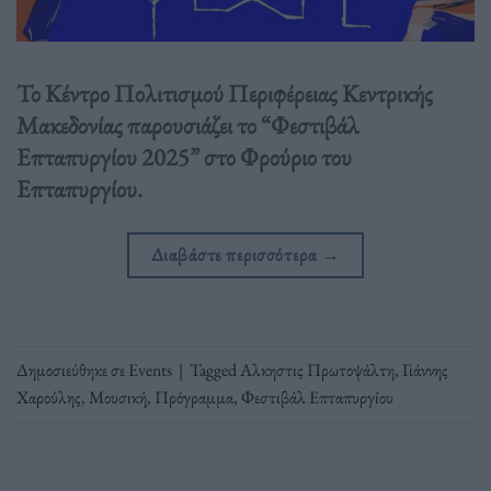
Το Κέντρο Πολιτισμού Περιφέρειας Κεντρικής
Μακεδονίας παρουσιάζει το “Φεστιβάλ
Επταπυργίου 2025” στο Φρούριο του
Επταπυργίου.
Διαβάστε περισσότερα
→
Δημοσιεύθηκε σε
Events
|
Tagged
Αλκηστις Πρωτοψάλτη
,
Γιάννης
Χαρούλης
,
Μουσική
,
Πρόγραμμα
,
Φεστιβάλ Επταπυργίου