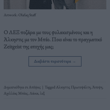
Artwork: Olafaq Staff
Ο ΛΕΞ ποζάρει με τους φυλακισμένους και η
Άλκηστις με τον Μπέο. Ποιο είναι το πραγματικό
Zeitgeist της εποχής μας;
Διαβάστε περισσότερα
→
Δημοσιεύθηκε σε
Απόψεις
|
Tagged
Αλκηστις Πρωτοψάλτη
,
Άποψη
,
Αχιλλέας Μπέος
,
Λάικα
,
λεξ