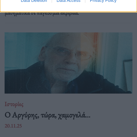
Data Deletion
Data Access
Privacy Policy
μετατρέποντας δορυφορικά δεδομένα, υπομονή και καθαρά
μαθηματικά σε παγκόσμια ακρίβεια.
Ιστορίες
Ο Αργύρης, τώρα, χαμογελά…
20.11.25