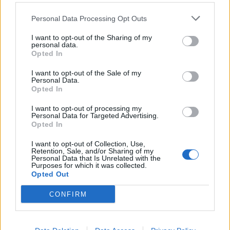
Personal Data Processing Opt Outs
I want to opt-out of the Sharing of my
personal data.
Opted In
I want to opt-out of the Sale of my
Personal Data.
Opted In
I want to opt-out of processing my
Personal Data for Targeted Advertising.
Opted In
I want to opt-out of Collection, Use,
Ιστορίες
Retention, Sale, and/or Sharing of my
Personal Data that Is Unrelated with the
Η Gladys West και τα μαθηματικά που
Purposes for which it was collected.
Opted Out
κρατούν το GPS στη θέση του
CONFIRM
28.01.26
Η Gladys West έθεσε τις βάσεις του σύγχρονου GPS,