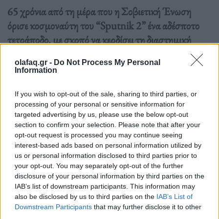
65 χρόνια από τη μέρα που η Σοβιετική Ένωση
όρισε κοσμοναύτη του “Sputnik 2” ένα αδέσποτο
τετράποδο, με σκοπό να κερδίσει τη διαστημική
μάχη με τις Η.Π.Α.
olafaq.gr -
Do Not Process My Personal
Information
Διαβάστε περισσότερα
→
If you wish to opt-out of the sale, sharing to third parties, or
processing of your personal or sensitive information for
targeted advertising by us, please use the below opt-out
section to confirm your selection. Please note that after your
Δημοσιεύθηκε σε
Ιστορίες
|
Tagged
διάστημα
,
Λάικα
,
Σοβιετική
opt-out request is processed you may continue seeing
interest-based ads based on personal information utilized by
Ένωση
us or personal information disclosed to third parties prior to
your opt-out. You may separately opt-out of the further
disclosure of your personal information by third parties on the
IAB’s list of downstream participants. This information may
also be disclosed by us to third parties on the
IAB’s List of
Δείτε επίσης
Downstream Participants
that may further disclose it to other
third parties.