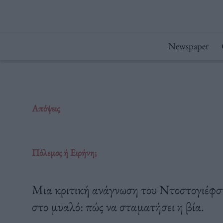
Μετάβαση
στο
περιεχόμενο
Newspaper
Απόψεις
Πόλεμος ή Ειρήνη;
Μια κριτική ανάγνωση του Ντοστογιέφσκι
στο μυαλό: πώς να σταματήσει η βία.