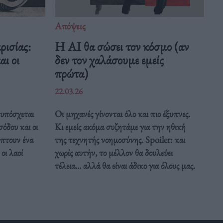
Απόψεις
ρισίας:
Η AI θα σώσει τον κόσμο (αν
ι οι
δεν τον χαλάσουμε εμείς
πρώτα)
22.03.26
υπόσχεται
Οι μηχανές γίνονται όλο και πιο έξυπνες.
σόδου και οι
Κι εμείς ακόμα συζητάμε για την ηθική
ύπτουν ένα
της τεχνητής νοημοσύνης. Spoiler: και
οι λαοί
χωρίς αυτήν, το μέλλον θα δουλεύει
τέλεια... αλλά θα είναι άδικο για όλους μας.