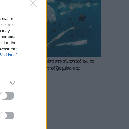
sonal or
ection to
ou may
 personal
out of the
 downstream
B’s List of
Ζούμε ήδη μέσα στο πλαστικό και το
πλαστικό ζει μέσα μας