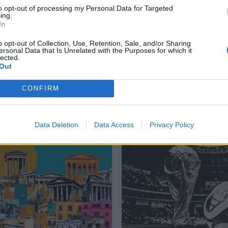
to opt-out of processing my Personal Data for Targeted
ing.
In
σα
,
Ντοστογιέφσκι
,
Ουκρανία
,
Πόλεμος και Ειρήνη
,
Ρωσία
,
Τολστόι
o opt-out of Collection, Use, Retention, Sale, and/or Sharing
ersonal Data that Is Unrelated with the Purposes for which it
lected.
Out
CONFIRM
Δείτε επίσης
Data Deletion
Data Access
Privacy Policy