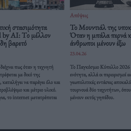
Απόψεις
τική στασιμότητα
Το Μουντιάλ της υποκ
 by AI: Tο μέλλον
Όταν η μπάλα περνά κα
ήδη βαρετό
άνθρωποι μένουν έξω
23.04.26
δείχνει πως όταν η τεχνητή
Το Παγκόσμιο Κύπελλο 2026 
ρέφεται με δικό της
ενότητα, αλλά οι περιορισμοί ει
, καταλήγει να παράγει όλο και
γεωπολιτικές εντάσεις αποκαλ
προβλέψιμο και μέτριο υλικό.
τουρνουά δύο ταχυτήτων, όπου 
ια, το internet μετατρέπεται
μένουν εκτός γηπέδου.