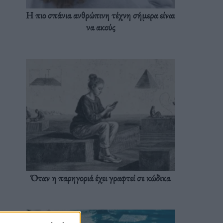
Η πιο σπάνια ανθρώπινη τέχνη σήμερα είναι
να ακούς
Όταν η παρηγοριά έχει γραφτεί σε κώδικα