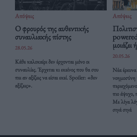
Απόψεις
Απόψεις
O φρουρός της αυθεντικής
Πολιτισ
συναυλιακής πίστης
powered
μοιάζει 
28.05.26
20.05.26
Κάθε καλοκαίρι δεν έρχονται μόνο οι
συναυλίες. Έρχεται κι εκείνος που θα σου
Νέα έρευνα 
πει αν αξίζεις να είσαι εκεί. Spoiler: «δεν
νοημοσύνη τ
αξίζεις».
περιεχόμενο
πιο άψυχο, 
Με λίγα λόγ
σιγά σιγά