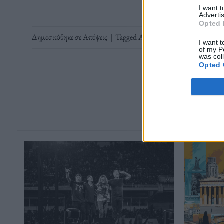
I want 
Advertis
Opted 
Δημοσιεύθηκε σε
Απόψεις
|
Tagged
Αδελφοί Καραμάζοφ
,
Μπούτ
I want t
of my P
was col
Opted 