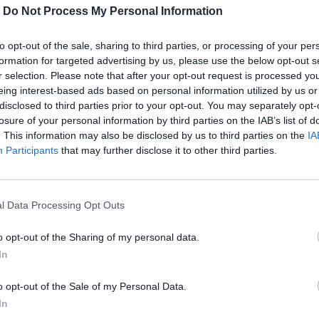
-
Do Not Process My Personal Information
to opt-out of the sale, sharing to third parties, or processing of your per
formation for targeted advertising by us, please use the below opt-out s
r selection. Please note that after your opt-out request is processed y
eing interest-based ads based on personal information utilized by us or
disclosed to third parties prior to your opt-out. You may separately opt-
losure of your personal information by third parties on the IAB’s list of
. This information may also be disclosed by us to third parties on the
IA
Participants
that may further disclose it to other third parties.
κι και του Τολστόι, με ένα επείγον
l Data Processing Opt Outs
 η βία.
o opt-out of the Sharing of my personal data.
In
περισσότερα
→
o opt-out of the Sale of my Personal Data.
In