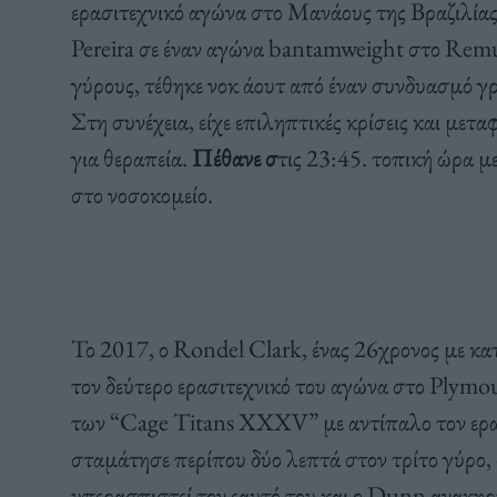
ερασιτεχνικό αγώνα στο Μανάους της Βραζιλία
Pereira σε έναν αγώνα bantamweight στο Remul
γύρους, τέθηκε νοκ άουτ από έναν συνδυασμό γρ
Στη συνέχεια, είχε επιληπτικές κρίσεις και 
για θεραπεία.
Πέθανε σ
τις 23:45. τοπική ώρα μ
στο νοσοκομείο.
Το 2017, ο Rondel Clark, ένας 26χρονος με κ
τον δεύτερο ερασιτεχνικό του αγώνα στο Ply
των “Cage Titans XXXV” με αντίπαλο τον ερ
σταμάτησε περίπου δύο λεπτά στον τρίτο γύρο,
υπερασπιστεί τον εαυτό του και ο Dunn ανακη