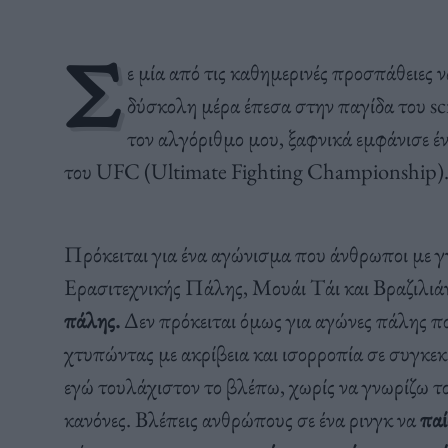
Σ
ε μία από τις καθημερινές προσπάθειες 
δύσκολη μέρα έπεσα στην παγίδα του scro
τον αλγόριθμο μου, ξαφνικά εμφάνισε έ
του UFC (Ultimate Fighting Championship)
Πρόκειται για ένα αγώνισμα που άνθρωποι με 
Ερασιτεχνικής Πάλης, Μουάι Τάι και Βραζιλιά
πάλης.
Δεν πρόκειται όμως για αγώνες πάλης πο
χτυπώντας με ακρίβεια και ισορροπία σε συγκεκ
εγώ τουλάχιστον το βλέπω, χωρίς να γνωρίζω του
κανόνες. Βλέπεις ανθρώπους σε ένα ρινγκ να
παί