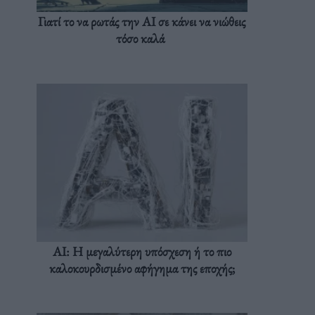
Γιατί το να ρωτάς την AI σε κάνει να νιώθεις
τόσο καλά
AI: Η μεγαλύτερη υπόσχεση ή το πιο
καλοκουρδισμένο αφήγημα της εποχής;