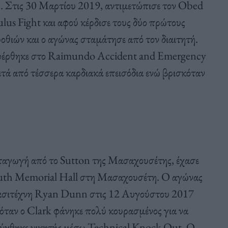
ς. Στις 30 Μαρτίου 2019, αντιμετώπισε τον Obed
us Fight και αφού κέρδισε τους δύο πρώτους
οθιών και ο αγώνας σταμάτησε από τον διαιτητή.
μεταφέρθηκε στο Raimundo Accident and Emergency
ετά από τέσσερα καρδιακά επεισόδια ενώ βρισκόταν
αταγωγή από το Sutton της Μασαχουσέτης, έχασε
mouth Memorial Hall στη Μασαχουσέτη. Ο αγώνας
ασιτέχνη Ryan Dunn στις 12 Αυγούστου 2017
 όταν ο Clark φάνηκε πολύ κουρασμένος για να
ρύχθηκε νικητής μέσω Technical Knock Out. Ο