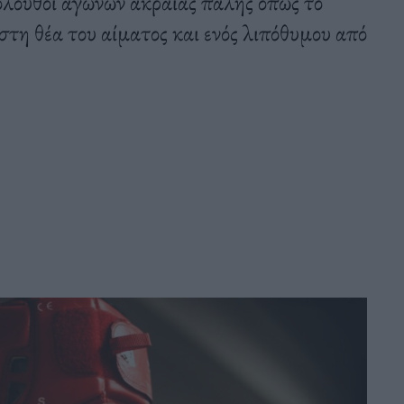
όλουθοι αγώνων ακραίας πάλης όπως το
η θέα του αίματος και ενός λιπόθυμου από