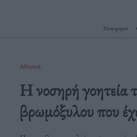
Μετάβαση
στο
περιεχόμενο
Newspaper
Αθλητικά
Η νοσηρή γοητεία 
βρωμόξυλου που έχ