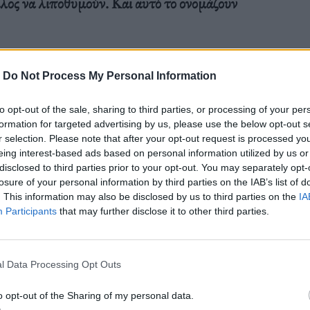
έλος να λιποθυμούν. Και αυτό το ονομάζουν
-
Do Not Process My Personal Information
α καταλάβω, αφενός, γιατί κάποιος να θέλει να
to opt-out of the sale, sharing to third parties, or processing of your per
formation for targeted advertising by us, please use the below opt-out s
βάλλει το σώμα του και τον ψυχισμό του σε τέτοια
r selection. Please note that after your opt-out request is processed y
ληφθώ
με ποια λογική υπάρχουν άνθρωποι που
eing interest-based ads based on personal information utilized by us or
disclosed to third parties prior to your opt-out. You may separately opt-
στοιχης βιαιότητας είναι και το MMA, επίσης
losure of your personal information by third parties on the IAB’s list of
. This information may also be disclosed by us to third parties on the
IA
αμβάνει πολλές πολεμικές τέχνες. Κάθε φορά
Participants
that may further disclose it to other third parties.
κλουβί, ή ένα ρινγκ,
γνωρίζει ότι στο τέλος της
ράμματα.
l Data Processing Opt Outs
o opt-out of the Sharing of my personal data.
υγμάχος Mayweather και ο Ιρλανδός αθλητής MMA