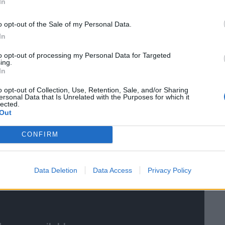
In
 T-Mobile Arena του Λας Βέγκας, τα εισιτήρια
o opt-out of the Sale of my Personal Data.
In
to opt-out of processing my Personal Data for Targeted
ing.
In
o opt-out of Collection, Use, Retention, Sale, and/or Sharing
ersonal Data that Is Unrelated with the Purposes for which it
lected.
Out
CONFIRM
Data Deletion
Data Access
Privacy Policy