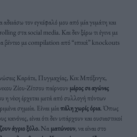
να αδειάσω τον εγκέφαλό μου από μία γεμάτη και
lling στα social media. Και δεν ξέρω τι έγινε με
να βίντεο με compilation από “επικά” knockouts
.
γνώσεις Καράτε, Πυγμαχίας, Κικ Μπόξινγκ,
νικου Ζίου-Ζίτσου παίρνουν
μέρος σε αγώνες
υ η νίκη έρχεται μετά από συλλογή πόντων
ριμένα σημεία. Είναι μία
πάλη χωρίς όρια
. Όπως
ς κανόνες, είναι ότι δεν υπάρχουν και ουσιαστικοί
ζουν άγριο ξύλο.
Να
ματώνουν
, να είναι στο