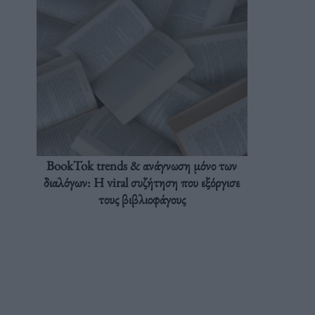
BookTok trends & ανάγνωση μόνο των
διαλόγων: Η viral συζήτηση που εξόργισε
τους βιβλιοφάγους