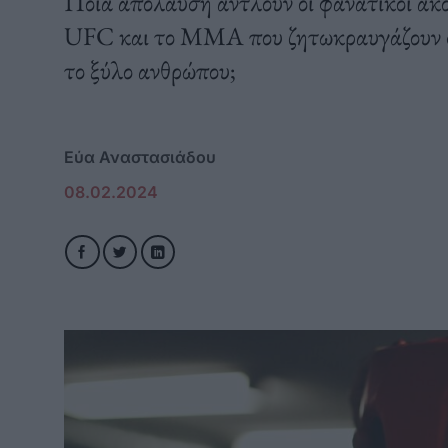
Ποια απόλαυση αντλούν οι φανατικοί ακ
UFC και το MMA που ζητωκραυγάζουν στ
το ξύλο ανθρώπου;
Εύα Αναστασιάδου
08.02.2024