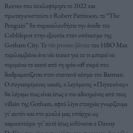
Reeves που κυκλοφόρησε το 2022 και
πρωταγωνιστούσε ο Robert Pattinson, το “The
Penguin” θα παρακολουθήσει την άνοδο του
Cobblepot στην εξουσία στον υπόκοσμο της
Gotham City. Το
νέο promo βίντεο
του HBO Max
περιλαμβάνει ένα νέο teaser για το τι μπορεί να
περιμένει το κοινό από τη spin-off σειρά που
διαδραματίζεται στον σκοτεινό κόσμο του Batman.
Ο συγκεκρίμενος κακός, ο λεγόμενος «Πιγκουίνος»
θα λέγαμε πως είναι ίσως ο πιο αδικημένος από τους
villain της Gotham, αφού λίγα στοιχεία γνωρίζουμε
γι’ αυτόν και στο μυαλό μας υπάρχει ως
καρικατούρα -γι’ αυτό ίσως ευθύνεται ο Danny
DeVito που είχε ενσαρκώσει τον συγκεκριμένο ρόλο