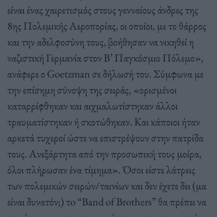
είναι ένας χαιρετισμός στους γενναίους άνδρες της
8ης Πολεμικής Αεροπορίας, οι οποίοι, με το θάρρος
και την αδελφοσύνη τους, βοήθησαν να νικηθεί η
ναζιστική Γερμανία στον Β’ Παγκόσμιο Πόλεμο»,
ανάφερε ο Goetzman σε δήλωσή του. Σύμφωνα με
την επίσημη σύνοψη της σειράς, «ορισμένοι
καταρρίφθηκαν και αιχμαλωτίστηκαν άλλοι
τραυματίστηκαν ή σκοτώθηκαν. Και κάποιοι ήταν
αρκετά τυχεροί ώστε να επιστρέψουν στην πατρίδα
τους. Ανεξάρτητα από την προσωπική τους μοίρα,
όλοι πλήρωσαν ένα τίμημα». Όσοι είστε λάτρεις
των πολεμικών σειρών/ταινίων και δεν έχετε δει (μα
είναι δυνατόν;) τo “Band of Brothers” θα πρέπει να