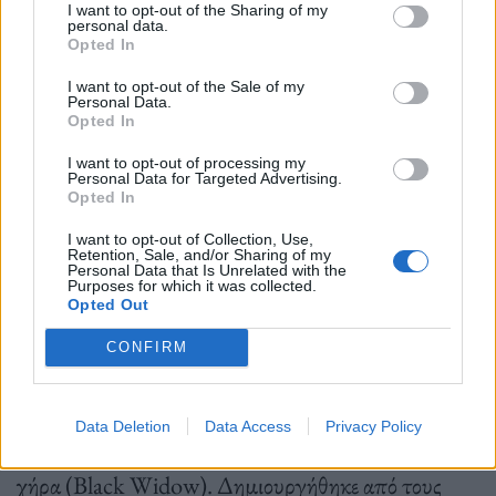
περιπέτειες διάφορων βαρόνων του ναρκεμπόριου
I want to opt-out of the Sharing of my
personal data.
στη Λατινική Αμερική -και να τους δώσουμε
Opted In
μυθικές διαστάσεις στη σύγχρονη ποπ κουλτούρα-,
I want to opt-out of the Sale of my
Personal Data.
αλλά έχει και ένα ακόμα ατού: τη Sofia Vergara. Το
Opted In
“Griselda” είναι εμπνευσμένο από τη ζωή της
I want to opt-out of processing my
Personal Data for Targeted Advertising.
πανέξυπνης και φιλόδοξης Griselda Blanco, η οποία
Opted In
δημιούργησε ένα από τα πιο κερδοφόρα καρτέλ στην
I want to opt-out of Collection, Use,
Retention, Sale, and/or Sharing of my
ιστορία. Στο Μαϊάμι των δεκαετιών 1970 – 1980,
Personal Data that Is Unrelated with the
Purposes for which it was collected.
το θανατηφόρο μείγμα αγριότητας και γοητείας της
Opted Out
Blanco τη βοήθησε να κινηθεί με δεξιοτεχνία
CONFIRM
ανάμεσα στην επιχείρηση διακίνησης ναρκωτικών
και την οικογένεια, με αποτέλεσμα να γίνει ευρέως
Data Deletion
Data Access
Privacy Policy
γνωστή ως «η νονά» (the Godmother) ή «μαύρη
χήρα (Black Widow). Δημιουργήθηκε από τους