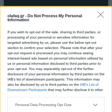
olafaq.gr -
Do Not Process My Personal
Information
If you wish to opt-out of the sale, sharing to third parties, or
processing of your personal or sensitive information for
Griselda (Netflix)
targeted advertising by us, please use the below opt-out
section to confirm your selection. Please note that after your
Ημερομηνία: 25 Ιανουαρίου 2024
opt-out request is processed you may continue seeing
interest-based ads based on personal information utilized by
us or personal information disclosed to third parties prior to
your opt-out. You may separately opt-out of the further
Όσοι περιμένατε να δοθεί μια συνέχεια στον εθιστικό
disclosure of your personal information by third parties on the
IAB’s list of downstream participants. This information may
κόσμο του “Narcos”, ορίστε ένα υποκατάστατο. Η
also be disclosed by us to third parties on the
IAB’s List of
νέα σειρά του Netflix “Griselda”, φαίνεται να
Downstream Participants
that may further disclose it to other
third parties.
περιλαμβάνει όλα εκείνα τα στοιχεία που μας
τράβηξαν για να παρακολουθήσουμε τη ζωή και τις
Personal Data Processing Opt Outs