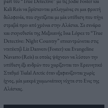
part του “True Detective” με τις Jodie Foster και
Kali Reis να βρίσκονται μπλεγμένες σε μια φρικτή
δολοφονία, που σχετίζεται με μία υπόθεση που πήγε
στραβά πριν από χρόνια στην Αλάσκα. Σε σενάριο
και σκηνοθεσία της Μεξικανής Issa López το “True
Detective: Night Country” επικεντρώνεται στις
ντετέκτιβ Liz Danvers (Foster) και Evangeline
Navarro (Reis) οι οποίες ψάχνουν να λύσουν την
υπόθεση έξι ανδρών που χειρίζονται τον Ερευνητικό
Σταθμό Tsalal Arctic όταν εξαφανίζονται χωρίς
ίχνος, μία μακρά χειμωνιάτικη νύχτα στο Ενις της
Αλάσκας.