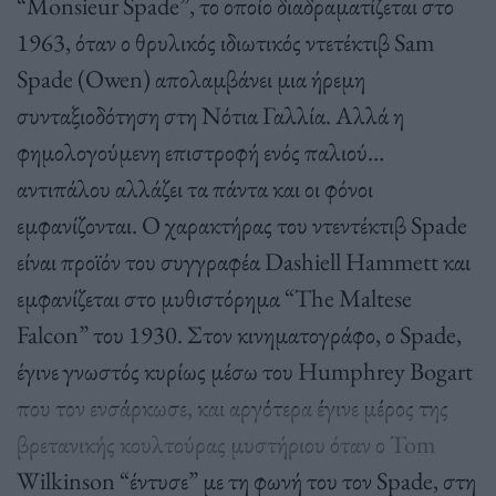
“Monsieur Spade”, το οποίο διαδραματίζεται στο
1963, όταν ο θρυλικός ιδιωτικός ντετέκτιβ Sam
Spade (Owen) απολαμβάνει μια ήρεμη
συνταξιοδότηση στη Νότια Γαλλία. Αλλά η
φημολογούμενη επιστροφή ενός παλιού…
αντιπάλου αλλάζει τα πάντα και οι φόνοι
εμφανίζονται. Ο χαρακτήρας του ντεντέκτιβ Spade
είναι προϊόν του συγγραφέα Dashiell Hammett και
εμφανίζεται στο μυθιστόρημα “The Maltese
Falcon” του 1930. Στον κινηματογράφο, ο Spade,
έγινε γνωστός κυρίως μέσω του Humphrey Bogart
που τον ενσάρκωσε, και αργότερα έγινε μέρος της
βρετανικής κουλτούρας μυστήριου όταν ο Tom
Wilkinson “έντυσε” με τη φωνή του τον Spade, στη