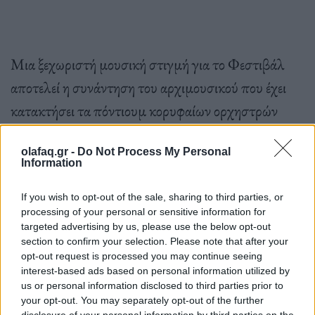
Μια ξεχωριστή μουσική στιγμή για το Φεστιβάλ
αποτελεί η συνάντηση του αρχιμουσικού που έχει
κατακτήσει τα πόντιουμ κορυφαίων ορχηστρών
παγκοσμίως και του πληθωρικού σύγχρονου αστέρα
olafaq.gr -
Do Not Process My Personal
του πιάνου.
Information
If you wish to opt-out of the sale, sharing to third parties, or
Ο Κριστόφ Έσενμπαχ και ο Λανγκ Λανγκ,
processing of your personal or sensitive information for
targeted advertising by us, please use the below opt-out
συνδυάζοντας με ιδανικό τρόπο τη βαθυστόχαστη
section to confirm your selection. Please note that after your
opt-out request is processed you may continue seeing
ωριμότητα με τη νεανική φλόγα, συνυπογράφουν
interest-based ads based on personal information utilized by
ένα από τα σημαντικότερα καλλιτεχνικά γεγονότα
us or personal information disclosed to third parties prior to
your opt-out. You may separately opt-out of the further
του καλοκαιριού.
disclosure of your personal information by third parties on the