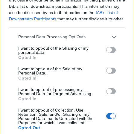
IAB’s list of downstream participants. This information may
also be disclosed by us to third parties on the
IAB’s List of
Downstream Participants
that may further disclose it to other
third parties.
Ο θρυλικός μαέστρος θα διευθύνει την Κρατική
Personal Data Processing Opt Outs
Ορχήστρα Αθηνών και τον εκρηκτικό σολίστ στο
I want to opt-out of the Sharing of my
Κοντσέρτο για πιάνο του Γκριγκ ενώ η βραδιά θα
personal data.
Opted In
ολοκληρωθεί με τη 4η Συμφωνία του Τσαϊκόφσκι.
I want to opt-out of the Sale of my
Personal Data.
Opted In
Πρόκειται για ένα ιστορικής σημασίας καλλιτεχνικό
I want to opt-out of processing my
Personal Data for Targeted Advertising.
γεγονός για τα ελληνικά μουσικά πράγματα, επ’
Opted In
αφορμή των 80 χρόνων της Κρατικής Ορχήστρας
I want to opt-out of Collection, Use,
Retention, Sale, and/or Sharing of my
Αθηνών.
Personal Data that Is Unrelated with the
Purposes for which it was collected.
Opted Out