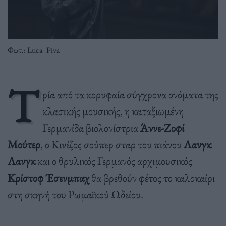
Φωτ.: Luca_Piva
Τ
ρία από τα κορυφαία σύγχρονα ονόματα της
κλασικής μουσικής, η καταξιωμένη
Γερμανίδα βιολονίστρια
Άννε-Ζοφί
Μούτερ
, ο Κινέζος σούπερ σταρ του πιάνου
Λανγκ
Λανγκ
και ο θρυλικός Γερμανός αρχιμουσικός
Κρίστοφ Έσενμπαχ
θα βρεθούν φέτος το καλοκαίρι
στη σκηνή του Ρωμαϊκού Ωδείου.