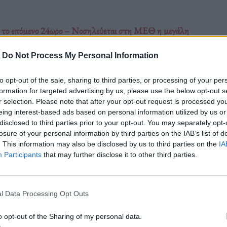
ιμο το επόμενο 24ωρο – Νοσηλεύεται στη ΜΕΘ η μεγάλη
-
Do Not Process My Personal Information
to opt-out of the sale, sharing to third parties, or processing of your per
formation for targeted advertising by us, please use the below opt-out s
ναυλίας στο Ηρώδειο η Μαρινέλλα.
r selection. Please note that after your opt-out request is processed y
eing interest-based ads based on personal information utilized by us or
ραγία στο «Υγεία».
disclosed to third parties prior to your opt-out. You may separately opt-
losure of your personal information by third parties on the IAB’s list of
. This information may also be disclosed by us to third parties on the
IA
Participants
that may further disclose it to other third parties.
l Data Processing Opt Outs
o opt-out of the Sharing of my personal data.