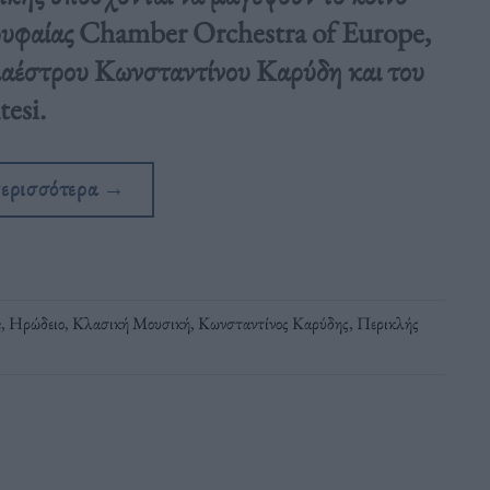
ρυφαίας Chamber Orchestra of Europe,
μαέστρου Κωνσταντίνου Καρύδη και του
esi.
περισσότερα
→
e
,
Ηρώδειο
,
Κλασική Μουσική
,
Κωνσταντίνος Καρύδης
,
Περικλής