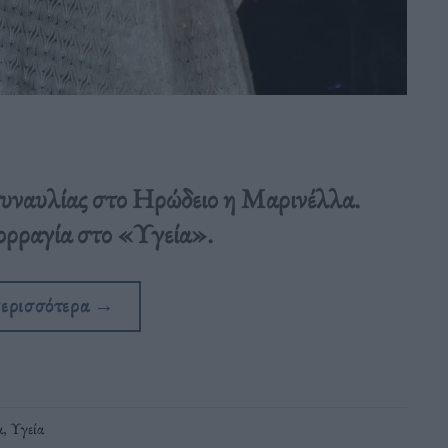
συναυλίας στο Ηρώδειο η Μαρινέλλα.
ορραγία στο «Υγεία».
περισσότερα
→
α
,
Υγεία