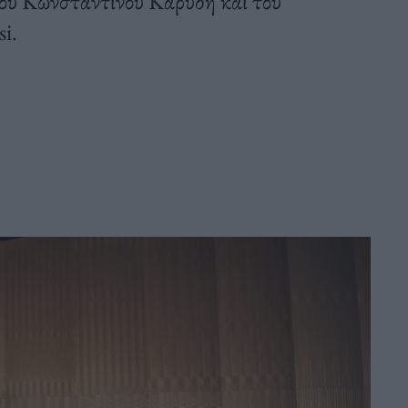
ου Κωνσταντίνου Καρύδη και του
i.