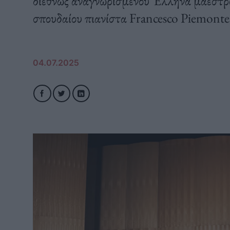
διεθνώς αναγνωρισμένου Έλληνα μαέστρ
σπουδαίου πιανίστα Francesco Piemontes
04.07.2025