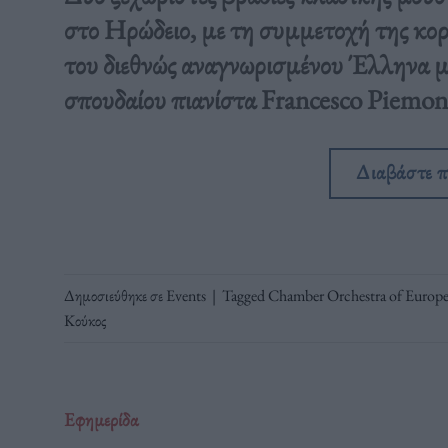
στο Ηρώδειο, με τη συμμετοχή της κο
του διεθνώς αναγνωρισμένου Έλληνα 
σπουδαίου πιανίστα Francesco Piemont
Διαβάστε 
Δημοσιεύθηκε σε
Events
|
Tagged
Chamber Orchestra of Europ
Κούκος
Εφημερίδα