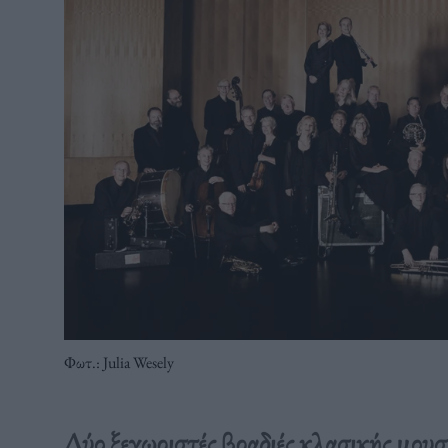
Φωτ.: Julia Wesely
Δύο ξεχωριστές βραδιές κλασικής μουσ