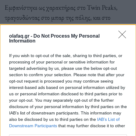
Εμφανίστηκε ως χαρακτήρας στο Twin Peaks,
τραγουδώντας στο μπαρ της πόλης, και στο
κινηματογραφικό spin-off «Twin Peaks: Fire Walk
With Me». Εμφανίστηκε επίσης στο «Twin Peaks:
olafaq.gr -
Do Not Process My Personal
Information
The Return», την τρίτη σεζόν της σειράς του
Lynch, το 2017.
If you wish to opt-out of the sale, sharing to third parties, or
processing of your personal or sensitive information for
targeted advertising by us, please use the below opt-out
section to confirm your selection. Please note that after your
opt-out request is processed you may continue seeing
interest-based ads based on personal information utilized by
«Είναι σαν να είμαι η μικρή του αδελφή: δεν σου
us or personal information disclosed to third parties prior to
your opt-out. You may separately opt-out of the further
αρέσει ο μεγαλύτερος αδελφός σου να σου λέει τι να
disclosure of your personal information by third parties on the
IAB’s list of downstream participants. This information may
κάνεις. Ο Ντέιβιντ είναι φλώρος. Μπορεί να έχει
also be disclosed by us to third parties on the
IAB’s List of
αυτά τα ξεσπάσματα μερικές φορές. Και έχετε
Downstream Participants
that may further disclose it to other
third parties.
καταλάβει την ιδιοσυγκρασία του; Ο καθένας