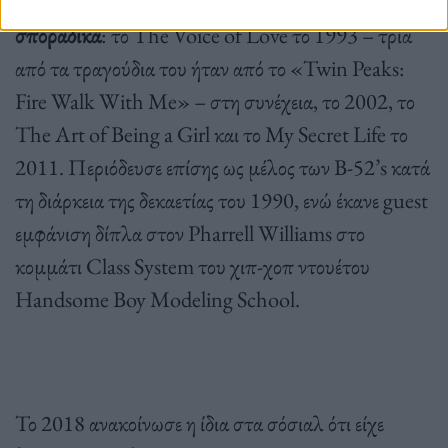
Τα άλμπουμ της κυκλοφορούσαν άτακτα και
σποραδικά
: το The Voice of Love το 1993 – τρία
από τα τραγούδια του ήταν από το «Twin Peaks:
Fire Walk With Me» – στη συνέχεια, το 2002, το
The Art of Being a Girl και το My Secret Life το
2011. Περιόδευσε επίσης ως μέλος των B-52’s κατά
τη διάρκεια της δεκαετίας του 1990, ενώ έκανε guest
εμφάνιση δίπλα στον Pharrell Williams στο
κομμάτι Class System του χιπ-χοπ ντουέτου
Handsome Boy Modeling School.
Το 2018 ανακοίνωσε η ίδια στα σόσιαλ ότι είχε