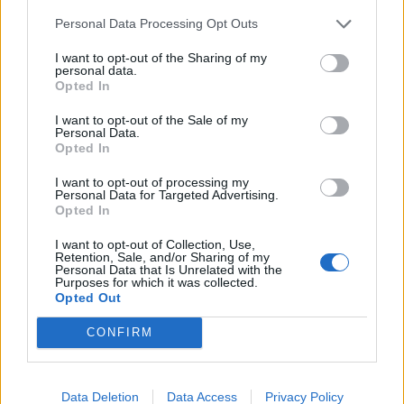
μπορεί να φαίνεται αστείος όταν θυμώνει. Αλλά εγώ
Personal Data Processing Opt Outs
τον αγαπώ».
Δήλωσε το 2018 για τη συνεργασία
I want to opt-out of the Sharing of my
personal data.
τους.
Opted In
I want to opt-out of the Sale of my
Personal Data.
Opted In
I want to opt-out of processing my
Personal Data for Targeted Advertising.
Μια ακόμα κινηματογραφική συνεργασία υψηλού
Opted In
προφίλ ήρθε το 1991, όταν η Cruise διασκεύασε το
I want to opt-out of Collection, Use,
Retention, Sale, and/or Sharing of my
«Summer Kisses, Winter Tears»
του Elvis Presley
Personal Data that Is Unrelated with the
Purposes for which it was collected.
για το soundtrack της ταινίας
«Until the End of
Opted Out
the World» του
Wim Wenders.
CONFIRM
Data Deletion
Data Access
Privacy Policy