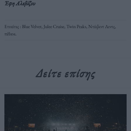
Έφη Αλεβίζου
Ετικέτες :
Blue Velvet
,
Julee Cruise
,
Twin Peaks
,
Ντέιβιντ Λιντς
,
πέθανε
.
Δείτε επίσης