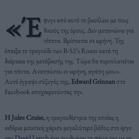
«Έ
φυγε από αυτό το βασίλειο με τους
δικούς της όρους. Δεν μετανιώνει για
τίποτα. Βρίσκεται σε ειρήνη. Της
έπαιξα το τραγούδι των B-52’s Roam κατά τη
διάρκεια της μετάβασής της. Τώρα θα περιπλανιέται
για πάντα. Αναπαύσου εν ειρήνη, αγάπη μου».
Αυτό έγραψε σύζυγός της,
Edward Grinnan
στο
Facebook αποχαιρετώντας την.
Η Julee Cruise,
η τραγουδίστρια της οποίας η
αιθέρια μουσική χάρισε μεγαλύτερο βάθος στο έργο
του
David Lynch
έχει συνδυάσει τη φήμη της με το