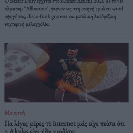
Ο Baxter Dury έρχεται στο Release Athens 2026 με το νέο
άλμπουμ "Allbarone", φέρνοντας στη σκηνή spoken word
αφηγήσεις, disco-funk grooves και μπόλικη λονδρέζικη
νυχτερινή μελαγχολία.
Μουσική
Για λίγες μέρες το internet μάς είχε πείσει ότι
ο Akylas είχε ήδη κερδίσει