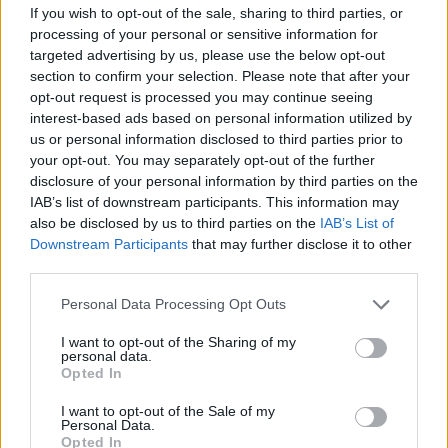
If you wish to opt-out of the sale, sharing to third parties, or
τον Matt Jacoby, λύσεις υπάρχο
processing of your personal or sensitive information for
targeted advertising by us, please use the below opt-out
section to confirm your selection. Please note that after your
opt-out request is processed you may continue seeing
interest-based ads based on personal information utilized by
us or personal information disclosed to third parties prior to
your opt-out. You may separately opt-out of the further
disclosure of your personal information by third parties on the
IAB’s list of downstream participants. This information may
also be disclosed by us to third parties on the
IAB’s List of
Downstream Participants
that may further disclose it to other
third parties.
Personal Data Processing Opt Outs
Μουσική
I want to opt-out of the Sharing of my
Η Anna von Hausswolff στο Release
personal data.
Opted In
Athens 2026 για μια λειτουργία σκοταδιού
και ομορφιάς
I want to opt-out of the Sale of my
Personal Data.
Opted In