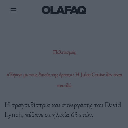
Μετάβαση
στο
περιεχόμενο
Πολιτισμός
«Έφυγε με τους δικούς της όρους»: Η Julee Cruise δεν είναι
πια εδώ
Η τραγουδίστρια και συνεργάτης του David
Lynch, πέθανε σε ηλικία 65 ετών.