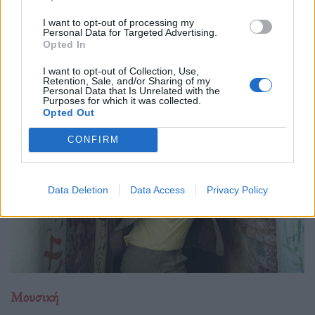
21.05.26
I want to opt-out of processing my
Με αφορμή την εμφάνισή της στο Release Athens 2026,
Personal Data for Targeted Advertising.
Opted In
εξερευνούμε τον σκοτεινό και καθηλωτικό κόσμο της Anna
von Hausswolff, από το "Dead Magic" μέχρι το τελευταίο
I want to opt-out of Collection, Use,
Retention, Sale, and/or Sharing of my
της gothic art-pop σύμπαν.
Personal Data that Is Unrelated with the
Purposes for which it was collected.
Opted Out
CONFIRM
Data Deletion
Data Access
Privacy Policy
Μουσική