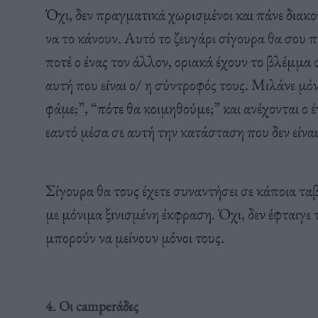
Όχι, δεν πραγματικά χωρισμένοι και πάνε διακ
να το κάνουν. Αυτό το ζευγάρι σίγουρα θα σου π
ποτέ ο ένας τον άλλον, οριακά έχουν το βλέμμ
αυτή που είναι ο/ η σύντροφός τους. Μιλάνε μόν
φάμε;”, “πότε θα κοιμηθούμε;” και ανέχονται ο έ
εαυτό μέσα σε αυτή την κατάσταση που δεν είναι
Σίγουρα θα τους έχετε συναντήσει σε κάποια ταβ
με μόνιμα ξινισμένη έκφραση. Όχι, δεν έφταιγε 
μπορούν να μείνουν μόνοι τους.
4. Οι camperάδες