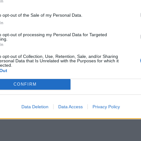
In
ν τον έρωτά τους. Σε άλλες περιπτώσεις
αναδούν να ζωηρεύει η τρεμάμενη φλόγα στη σχέση
o opt-out of the Sale of my Personal Data.
ο, που πρέπει να τον πατήσεις πάνω από 5 φορές
In
ό, την επόμενη φορά δεν θα ανάψει. Έτσι, είναι και
to opt-out of processing my Personal Data for Targeted
ing.
ιακοπές για να μπει το υγρό ώστε να αρχίσουν να
In
o opt-out of Collection, Use, Retention, Sale, and/or Sharing
ersonal Data that Is Unrelated with the Purposes for which it
lected.
Out
λίες, ηλιοβασιλέματα και ίσως κάποιες
CONFIRM
τή τη σύνδεση που έχει χαθεί.
Data Deletion
Data Access
Privacy Policy