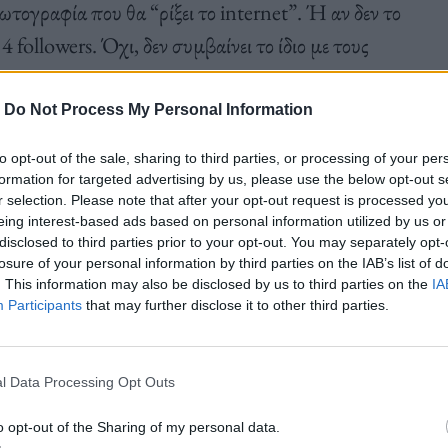
ωτογραφία που θα “ρίξει το internet”. Ή αν δεν το
4 followers. Όχι, δεν συμβαίνει το ίδιο με τους
αινόμενο στον ίδιο βαθμό. Δεν έχω βρει κάποια
 αιτία τσακωμού, αλλά αν υπάρχει ποντάρω ότι θα
-
Do Not Process My Personal Information
to opt-out of the sale, sharing to third parties, or processing of your per
formation for targeted advertising by us, please use the below opt-out s
r selection. Please note that after your opt-out request is processed y
συμβαίνουν την ίδια μέρα- τα νεύρα αρχίζουν να
eing interest-based ads based on personal information utilized by us or
disclosed to third parties prior to your opt-out. You may separately opt-
ος για να επιδείξει τις γαμάτες διακοπές. Στο τέλος
losure of your personal information by third parties on the IAB’s list of
. This information may also be disclosed by us to third parties on the
IA
Participants
that may further disclose it to other third parties.
l Data Processing Opt Outs
o opt-out of the Sharing of my personal data.