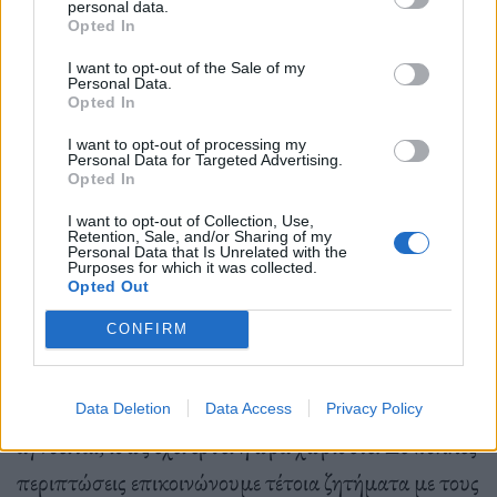
personal data.
Opted In
να αισθάνεστε άσχημα. Εφόσον ο σύντροφός σας
κάθεται μέσα, για να περάσετε χρόνο μαζί, οφείλετε
I want to opt-out of the Sale of my
Personal Data.
να δείξετε κατανόηση. Σε αντίθετη περίπτωση, ναι
Opted In
υπάρχει αδιαφορία.
I want to opt-out of processing my
Personal Data for Targeted Advertising.
Opted In
7. Νιώθετε ότι υπάρχει αποσύνδεση
I want to opt-out of Collection, Use,
Retention, Sale, and/or Sharing of my
Personal Data that Is Unrelated with the
Αν ένας από τους δύο δεν νιώθει την ίδια σύνδεση
Purposes for which it was collected.
Opted Out
που υπήρχε κάποτε -και δεν είναι ένα παροδικό
συναίσθημα- τότε η σχέση σας μπορεί να οδεύει προς
CONFIRM
το τέλος της. Αν τσάκώνεστε γι’ αυτό το ζήτημα και
αντί να δώσετε την απαιτούμενη προσοχή το
Data Deletion
Data Access
Privacy Policy
αγνοείται, ίσως έχει έρθει η ώρα χωρίσετε. Σε πολλές
περιπτώσεις επικοινώνουμε τέτοια ζητήματα με τους