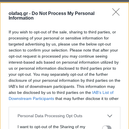
Στον έναν σύντροφο αρέσει να βγαίνει έξω, ενώ στον
olafaq.gr -
Do Not Process My Personal
άλλον να κάθεται μέσα. Μία τέτοια συνθήκη
Information
συνήθως δημιουργεί ανασφάλειες και σε κάποιες
If you wish to opt-out of the sale, sharing to third parties, or
περιπτώσεις και ζήλεια. Αυτός που κάθεται σπίτι
processing of your personal or sensitive information for
targeted advertising by us, please use the below opt-out
νιώθει ότι δεν είναι αρκετός και δημιουργεί ενοχές
section to confirm your selection. Please note that after your
στον άλλον. Μόνο τοξικότητα μπορεί να αναδυθεί
opt-out request is processed you may continue seeing
interest-based ads based on personal information utilized by
από μία τέτοια κατάσταση, που θα οδηγήσει στον
us or personal information disclosed to third parties prior to
your opt-out. You may separately opt-out of the further
χωρισμό.
disclosure of your personal information by third parties on the
IAB’s list of downstream participants. This information may
also be disclosed by us to third parties on the
IAB’s List of
Αποδεχθείτε ότι ο συντροφός θέλει να βγαίνει και
Downstream Participants
that may further disclose it to other
third parties.
μην τον κατακρίνετε για τις επιλογές του, αν εσείς
Personal Data Processing Opt Outs
δεν μπορείτε να τις ακολουθήσετε. Αν περνάτε
I want to opt-out of the Sharing of my
ποιοτικό χρόνο μαζί, δεν υπάρχει κάποιος λόγος για