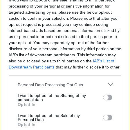
If you wish to opt-out of the sale, sharing to third parties, or
processing of your personal or sensitive information for
Από τους πιο όμορφους και γλυκούς τρόπους που
targeted advertising by us, please use the below opt-out
μπορείς να κλείσεις οποιαδήποτε συζήτηση,
section to confirm your selection. Please note that after your
opt-out request is processed you may continue seeing
τηλεφωνικά, διαδυκτιακά ή στην πραγματική ζωή.
interest-based ads based on personal information utilized by
Δηλώνει πραγματικό νοιάξιμο και ενδιαφέρον για
us or personal information disclosed to third parties prior to
your opt-out. You may separately opt-out of the further
τον συνομιλητή. Τόσο πιο δυνατό από ένα απλό,
disclosure of your personal information by third parties on the
IAB’s list of downstream participants. This information may
ξερό «
Γεια
».
also be disclosed by us to third parties on the
IAB’s List of
Downstream Participants
that may further disclose it to other
third parties.
6. Ενημερώστε με, παρακαλώ, αν χρειάζεστε κάτι παραπάνω. Καλή
Personal Data Processing Opt Outs
συνέχεια!
I want to opt-out of the Sharing of my
personal data.
Η προσφορά για βοήθεια και οι ευχές για καλό
Opted In
υπόλοιπο της ημέρας συνδυάζονται για ένα πιο
I want to opt-out of the Sale of my
Personal Data.
ευγενικό κλείσιμο. Α
υτός ο απλός, κλασικός τρόπος
Opted In