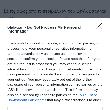
Εκτός όμως από το περιβάλλον που μεγάλωσαν και
καθόρισαν την προσωπικότητά τους,
το πέρασμα
του χρόνου επιφέρει φυσιολογικές αλλαγές στον
olafaq.gr -
Do Not Process My Personal
Information
εγκέφαλο που μπορούν να οδηγήσουν σε
μεγαλύτερη προκατάληψη μεταξύ των
If you wish to opt-out of the sale, sharing to third parties, or
processing of your personal or sensitive information for
ηλικιωμένων.
targeted advertising by us, please use the below opt-out
section to confirm your selection. Please note that after your
opt-out request is processed you may continue seeing
interest-based ads based on personal information utilized by
Οι
μετωπιαίοι λοβοί
είναι το τελευταίο τμήμα του
us or personal information disclosed to third parties prior to
εγκεφάλου που αναπτύσσεται καθώς προχωράμε
your opt-out. You may separately opt-out of the further
disclosure of your personal information by third parties on the
στην παιδική και εφηβική ηλικία και το
πρώτο
IAB’s list of downstream participants. This information may
τμήμα του εγκεφάλου που ατροφεί καθώς γερνάμε.
also be disclosed by us to third parties on the
IAB’s List of
Downstream Participants
that may further disclose it to other
Η ατροφία των μετωπιαίων λοβών δεν μειώνει τη
third parties.