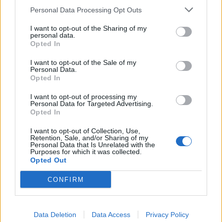
νοημοσύνη, αλλά υ
ποβαθμίζει τις εγκεφαλικές
Personal Data Processing Opt Outs
περιοχές που είναι υπεύθυνες για την αναστολή
I want to opt-out of the Sharing of my
άσχετων ή ακατάλληλων σκέψεων.
personal data.
Opted In
I want to opt-out of the Sale of my
Personal Data.
Η
έρευνα
δείχνει ότι αυτός είναι ο λόγος για τον
Opted In
οποίο οι ηλικιωμένοι έχουν μ
εγαλύτερη δυσκολία να
I want to opt-out of processing my
Personal Data for Targeted Advertising.
βρουν τη λέξη που αναζητούν – και γιατί υπάρχει
Opted In
μεγαλύτερη πιθανότητα να εκφράσουν ιδέες που
I want to opt-out of Collection, Use,
Retention, Sale, and/or Sharing of my
προηγουμένως θα είχαν καταπιέσει.
Personal Data that Is Unrelated with the
Purposes for which it was collected.
Opted Out
CONFIRM
Ο Bill von Hippel, ψυχολόγος στο Πανεπιστήμιο
του Κουίνσλαντ στην Αυστραλία, βρήκε ένα
ενδιαφέρον
μοτίβο στα πειράματα
και τις μελέτες
Data Deletion
Data Access
Privacy Policy