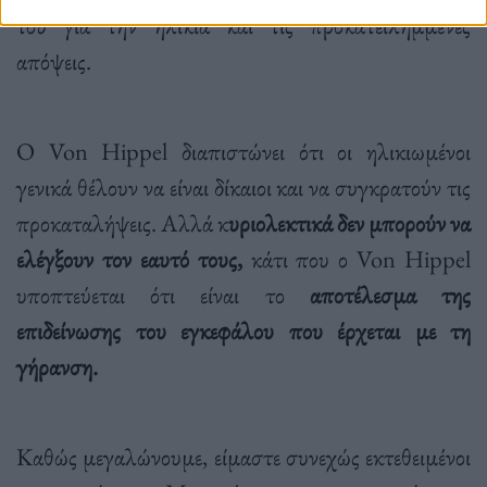
του για την ηλικία και τις προκατειλημμένες
απόψεις.
Ο Von Hippel διαπιστώνει ότι οι ηλικιωμένοι
γενικά θέλουν να είναι δίκαιοι και να συγκρατούν τις
προκαταλήψεις. Αλλά κ
υριολεκτικά δεν μπορούν να
ελέγξουν τον εαυτό τους,
κάτι που ο Von Hippel
υποπτεύεται ότι είναι το
αποτέλεσμα της
επιδείνωσης του εγκεφάλου που έρχεται με τη
γήρανση.
Καθώς μεγαλώνουμε, είμαστε συνεχώς εκτεθειμένοι